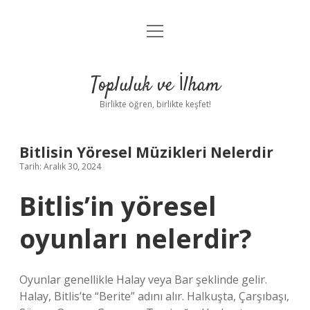
menüyü
Anasayfa
aç
Gizlilik Politikası
Topluluk ve İlham
Yasal Uyarı
Birlikte öğren, birlikte keşfet!
Hakkımızda
Bitlisin Yöresel Müzikleri Nelerdir
Tarih: Aralık 30, 2024
Bitlis’in yöresel
oyunları nelerdir?
Oyunlar genellikle Halay veya Bar şeklinde gelir.
Halay, Bitlis’te “Berite” adını alır. Halkuşta, Çarşıbaşı,