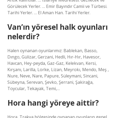
Antik Kalıntılar. … Islahiye Medresesi. Gezilecek ve
Görülecek Yerler. … Emir Bayındır Camii ve Türbesi.
Tarihi Yerler. … El Aman Han. Tarihi Yerler.
Van’ın yöresel halk oyunları
nelerdir?
Halen oynanan oyunlarımız: Bablekan, Basso,
Dıngo, Gülizar, Gerzani, Hedli, Hır-Hır, Havesor,
Havcan, Hey-peyda, Gaz-Gaz, Kelekvan, Kersi,
Kırşanı, Larilla, Lorke, Lizan, Meyrokı, Mendo, Meş ,
Nure, Neve, Nare, Papure, Süleymani, Sincani,
Sübeyna, Serevan, Şevko, Şerrani, Şakirağa,
Toycular, Tekayak, Temi,…
Hora hangi yöreye aittir?
Hora, Trakya bölgesinde oynanan oyunların genel