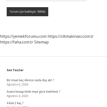
https://yemekforumu.com
https://ciltmakinasi.com.tr
https://faha.com.tr
Sitemap
Sidebar
Son Yazılar
Bir insan kaç derece suda duş alır ?
Ağustos 6, 2026
Avans hesap limiti neye göre belirlenir ?
Ağustos 4, 2026
4 kök 2 kaç ?