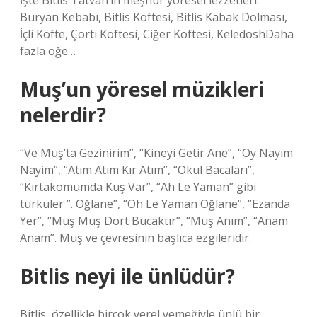
İşte Bitlis Tatvan’ın meşhur yöresel lezzetleri:
Büryan Kebabı, Bitlis Köftesi, Bitlis Kabak Dolması,
İçli Köfte, Çorti Köftesi, Ciğer Köftesi, KeledoshDaha
fazla öğe…
Muş’un yöresel müzikleri
nelerdir?
“Ve Muş’ta Gezinirim”, “Kineyi Getir Ane”, “Oy Nayim
Nayim”, “Atım Atım Kır Atım”, “Okul Bacaları”,
“Kırtakomumda Kuş Var”, “Ah Le Yaman” gibi
türküler ”. Oğlane”, “Oh Le Yaman Oğlane”, “Ezanda
Yer”, “Muş Muş Dört Bucaktır”, “Muş Anım”, “Anam
Anam”. Muş ve çevresinin başlıca ezgileridir.
Bitlis neyi ile ünlüdür?
Bitlis, özellikle birçok yerel yemeğiyle ünlü bir