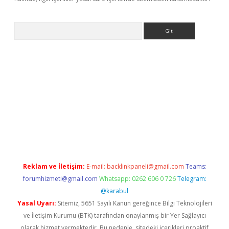
Arama
la casino giriş
Reklam ve İletişim:
E-mail:
backlinkpaneli@gmail.com
Teams:
forumhizmeti@gmail.com
Whatsapp: 0262 606 0 726
Telegram:
@karabul
Yasal Uyarı:
Sitemiz, 5651 Sayılı Kanun gereğince Bilgi Teknolojileri
ve İletişim Kurumu (BTK) tarafından onaylanmış bir Yer Sağlayıcı
olarak hizmet vermektedir. Bu nedenle, sitedeki içerikleri proaktif