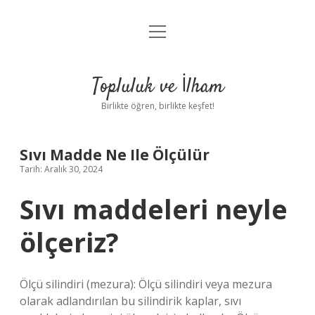
menüyü
Anasayfa
aç
Gizlilik Politikası
Topluluk ve İlham
Yasal Uyarı
Birlikte öğren, birlikte keşfet!
Hakkımızda
Sıvı Madde Ne Ile Ölçülür
Tarih: Aralık 30, 2024
Sıvı maddeleri neyle
ölçeriz?
Ölçü silindiri (mezura): Ölçü silindiri veya mezura
olarak adlandırılan bu silindirik kaplar, sıvı