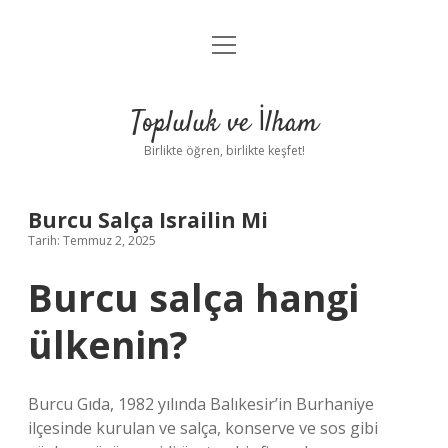
menüyü
Anasayfa
aç
Gizlilik Politikası
Topluluk ve İlham
Yasal Uyarı
Birlikte öğren, birlikte keşfet!
Hakkımızda
Burcu Salça Israilin Mi
Tarih: Temmuz 2, 2025
Burcu salça hangi
ülkenin?
Burcu Gıda, 1982 yılında Balıkesir’in Burhaniye
ilçesinde kurulan ve salça, konserve ve sos gibi