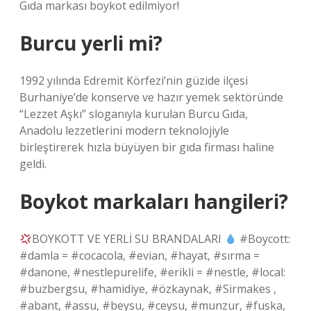
Gıda markası boykot edilmiyor!
Burcu yerli mi?
1992 yılında Edremit Körfezi’nin güzide ilçesi
Burhaniye’de konserve ve hazır yemek sektöründe
“Lezzet Aşkı” sloganıyla kurulan Burcu Gıda,
Anadolu lezzetlerini modern teknolojiyle
birleştirerek hızla büyüyen bir gıda firması haline
geldi.
Boykot markaları hangileri?
BOYKOTT VE YERLİ SU BRANDALARI
#Boycott:
#damla = #cocacola, #evian, #hayat, #sırma =
#danone, #nestlepurelife, #erikli = #nestle, #local:
#buzbergsu, #hamidiye, #özkaynak, #Sirmakes ,
#abant, #assu, #beysu, #ceysu, #munzur, #fuska,