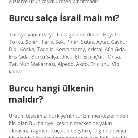
yüzlerce ürün çeşidi üreten bir firmadır.
Burcu salça İsrail malı mı?
Türkiye yapımı veya Türk gıda markaları Hayat,
Torku, Şölen, Tariş, Sek, Pınar, Sütaş, Aytaç, Çaykur,
Didi, Koska, Tadella, Kervansaray, Kristal, Afia Gıda,
Eris Gıda, Burcu Salça, Öncü, Eti, Erpiliç’tir. , Onsa,
Tat, Nuh Makarnası, Alpedo, Akdo, Eriş unu, Vip
kahve.
Burcu hangi ülkenin
malıdır?
Üretim tesisimiz; Türkiye’nin turizm merkezlerinden
biri olan Burhaniye ilçesinin merkezine yakın
olmasına rağmen, küçük bir zeytin çiftliğinden veya