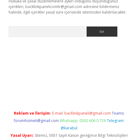
Hukuka ve yasal düzenlemelere aykırı olduğunu düşündüğünüz
içerikleri,
backlinkpanelicomtr@gmail.com
adresine bildirmeniz
halinde, ilgili içerikler yasal süre içerisinde sitemizden kaldırılacaktır.
Arama
bella casino giriş
Reklam ve İletişim:
E-mail:
backlinkpaneli@gmail.com
Teams:
forumhizmeti@gmail.com
Whatsapp: 0262 606 0 726
Telegram:
@karabul
Yasal Uyarı:
Sitemiz, 5651 Sayılı Kanun gereğince Bilgi Teknolojileri