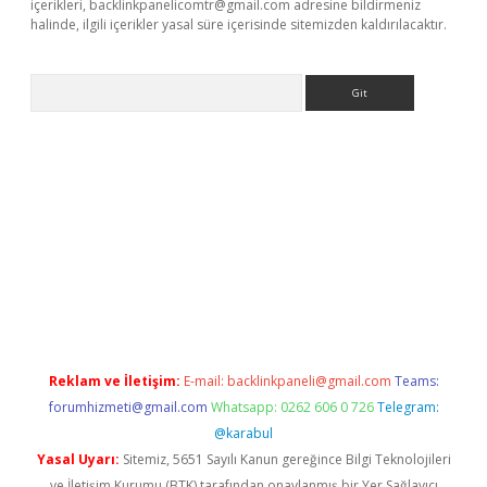
içerikleri,
backlinkpanelicomtr@gmail.com
adresine bildirmeniz
halinde, ilgili içerikler yasal süre içerisinde sitemizden kaldırılacaktır.
Arama
la casino giriş
Reklam ve İletişim:
E-mail:
backlinkpaneli@gmail.com
Teams:
forumhizmeti@gmail.com
Whatsapp: 0262 606 0 726
Telegram:
@karabul
Yasal Uyarı:
Sitemiz, 5651 Sayılı Kanun gereğince Bilgi Teknolojileri
ve İletişim Kurumu (BTK) tarafından onaylanmış bir Yer Sağlayıcı