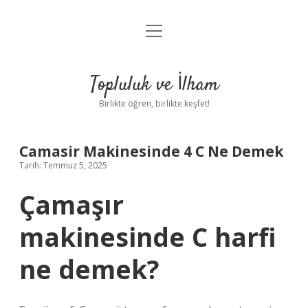
menüyü
Anasayfa
aç
Gizlilik Politikası
Topluluk ve İlham
Yasal Uyarı
Birlikte öğren, birlikte keşfet!
Hakkımızda
Camasir Makinesinde 4 C Ne Demek
Tarih: Temmuz 5, 2025
Çamaşır
makinesinde C harfi
ne demek?