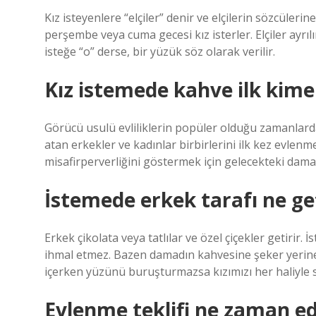
Kız isteyenlere “elçiler” denir ve elçilerin sözcüleri
perşembe veya cuma gecesi kız isterler. Elçiler ayrıl
isteğe “o” derse, bir yüzük söz olarak verilir.
Kız istemede kahve ilk kime 
Görücü usulü evliliklerin popüler olduğu zamanlarda
atan erkekler ve kadınlar birbirlerini ilk kez evlenm
misafirperverliğini göstermek için gelecekteki dama
İstemede erkek tarafı ne get
Erkek çikolata veya tatlılar ve özel çiçekler getirir.
ihmal etmez. Bazen damadın kahvesine şeker yerine
içerken yüzünü buruşturmazsa kızımızı her haliyle s
Evlenme teklifi ne zaman edi