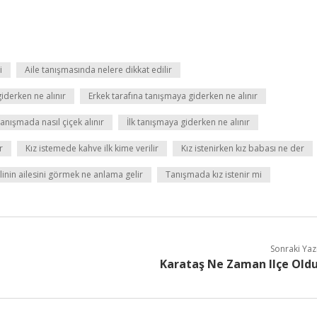
i
Aile tanışmasında nelere dikkat edilir
derken ne alınır
Erkek tarafına tanışmaya giderken ne alınır
 tanışmada nasıl çiçek alınır
İlk tanışmaya giderken ne alınır
r
Kız istemede kahve ilk kime verilir
Kız istenirken kız babası ne der
inin ailesini görmek ne anlama gelir
Tanışmada kız istenir mi
Sonraki Yaz
Karataş Ne Zaman Ilçe Old