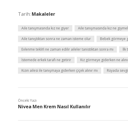
Tarih:
Makaleler
Aile tanışmasında kız ne giyer
Aile tanışmasında kız ne giymel
Aile tanıştıktan sonra ne zaman isteme olur
Bebek görmeye gi
Evlenme teklifi ne zaman edilir aileler tanistiktan sonra mı
İlk
İstemede erkek tarafı ne getirir
Kız görmeye giderken ne alını
Kızın ailesi ile tanışmaya giderken çiçek alınır mı
Rüyada sevgil
Önceki Yazı
Nivea Men Krem Nasıl Kullanılır