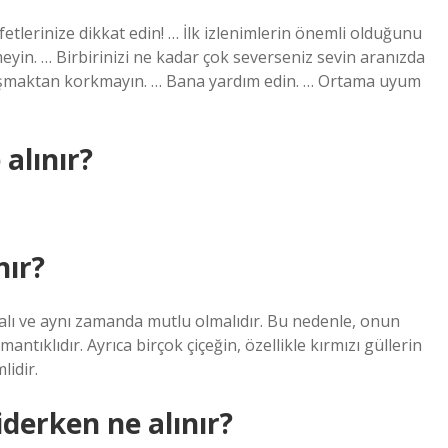
fetlerinize dikkat edin! … İlk izlenimlerin önemli olduğunu
in. … Birbirinizi ne kadar çok severseniz sevin aranızda
onuşmaktan korkmayın. … Bana yardım edin. … Ortama uyum
alınır?
nır?
amalı ve aynı zamanda mutlu olmalıdır. Bu nedenle, onun
klıdır. Ayrıca birçok çiçeğin, özellikle kırmızı güllerin
lidir.
derken ne alınır?