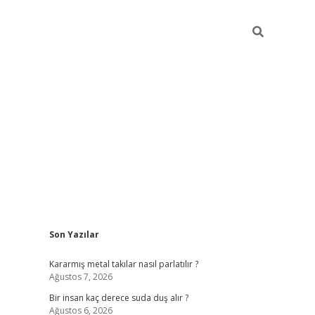
Sidebar
Son Yazılar
pia bella 
Kararmış metal takılar nasıl parlatılır ?
Ağustos 7, 2026
Bir insan kaç derece suda duş alır ?
Ağustos 6, 2026