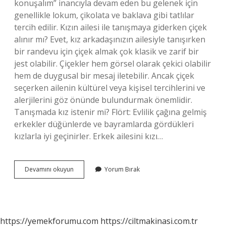
konuşalım” inancıyla devam eden bu gelenek için
genellikle lokum, çikolata ve baklava gibi tatlılar
tercih edilir. Kızın ailesi ile tanışmaya giderken çiçek
alınır mı? Evet, kız arkadaşınızın ailesiyle tanışırken
bir randevu için çiçek almak çok klasik ve zarif bir
jest olabilir. Çiçekler hem görsel olarak çekici olabilir
hem de duygusal bir mesaj iletebilir. Ancak çiçek
seçerken ailenin kültürel veya kişisel tercihlerini ve
alerjilerini göz önünde bulundurmak önemlidir.
Tanışmada kız istenir mi? Flört: Evlilik çağına gelmiş
erkekler düğünlerde ve bayramlarda gördükleri
kızlarla iyi geçinirler. Erkek ailesini kızı…
Tanışmaya
Devamını okuyun
Yorum Bırak
Giderken
Erkek
Tarafı
Ne
Alır
https://yemekforumu.com
https://ciltmakinasi.com.tr