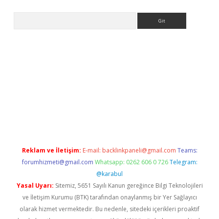
Arama
giriş
Reklam ve İletişim:
E-mail:
backlinkpaneli@gmail.com
Teams:
forumhizmeti@gmail.com
Whatsapp: 0262 606 0 726
Telegram:
@karabul
Yasal Uyarı:
Sitemiz, 5651 Sayılı Kanun gereğince Bilgi Teknolojileri
ve İletişim Kurumu (BTK) tarafından onaylanmış bir Yer Sağlayıcı
olarak hizmet vermektedir. Bu nedenle, sitedeki içerikleri proaktif