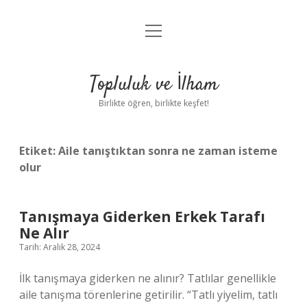
menüyü
Anasayfa
aç
Gizlilik Politikası
Topluluk ve İlham
Yasal Uyarı
Birlikte öğren, birlikte keşfet!
Hakkımızda
Etiket:
Aile tanıştıktan sonra ne zaman isteme
olur
Tanışmaya Giderken Erkek Tarafı
Ne Alır
Tarih: Aralık 28, 2024
İlk tanışmaya giderken ne alınır? Tatlılar genellikle
aile tanışma törenlerine getirilir. “Tatlı yiyelim, tatlı