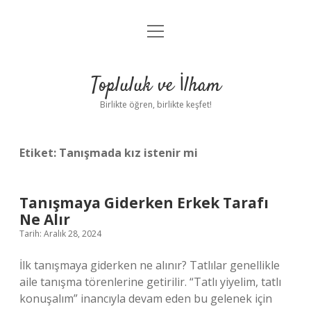
menüyü
Anasayfa
aç
Gizlilik Politikası
Topluluk ve İlham
Yasal Uyarı
Birlikte öğren, birlikte keşfet!
Hakkımızda
Etiket:
Tanışmada kız istenir mi
Tanışmaya Giderken Erkek Tarafı
Ne Alır
Tarih: Aralık 28, 2024
İlk tanışmaya giderken ne alınır? Tatlılar genellikle
aile tanışma törenlerine getirilir. “Tatlı yiyelim, tatlı
konuşalım” inancıyla devam eden bu gelenek için