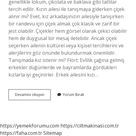
genellikle lokum, çikolata ve baklava gibi tatlılar
tercih edilir. Kızın ailesi ile tanışmaya giderken çiçek
alınır mı? Evet, kız arkadaşınızın ailesiyle tanışırken
bir randevu için çiçek almak çok klasik ve zarif bir
jest olabilir. Çiçekler hem görsel olarak çekici olabilir
hem de duygusal bir mesaj iletebilir. Ancak çiçek
seçerken ailenin kültürel veya kişisel tercihlerini ve
alerjilerini göz önünde bulundurmak önemlidir.
Tanışmada kız istenir mi? Flört: Evlilik çağına gelmiş
erkekler düğünlerde ve bayramlarda gördükleri
kızlarla iyi geçinirler. Erkek ailesini kızı…
Tanışmaya
Devamını okuyun
Yorum Bırak
Giderken
Erkek
Tarafı
Ne
Alır
https://yemekforumu.com
https://ciltmakinasi.com.tr
https://faha.com.tr
Sitemap