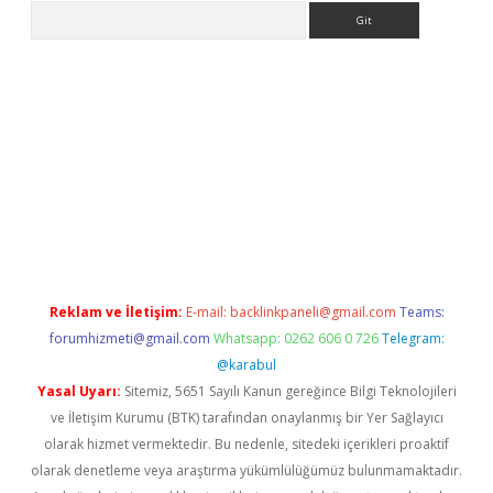
Arama
 giriş
Reklam ve İletişim:
E-mail:
backlinkpaneli@gmail.com
Teams:
forumhizmeti@gmail.com
Whatsapp: 0262 606 0 726
Telegram:
@karabul
Yasal Uyarı:
Sitemiz, 5651 Sayılı Kanun gereğince Bilgi Teknolojileri
ve İletişim Kurumu (BTK) tarafından onaylanmış bir Yer Sağlayıcı
olarak hizmet vermektedir. Bu nedenle, sitedeki içerikleri proaktif
olarak denetleme veya araştırma yükümlülüğümüz bulunmamaktadır.