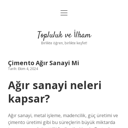
menüyü
Anasayfa
aç
Gizlilik Politikası
Topluluk ve İlham
Yasal Uyarı
Birlikte öğren, birlikte keşfet!
Hakkımızda
Çimento Ağır Sanayi Mi
Tarih: Ekim 4, 2024
Ağır sanayi neleri
kapsar?
Ağır sanayi, metal işleme, madencilik, güç üretimi ve
çimento üretimi gibi bu süreçlerin büyük miktarda