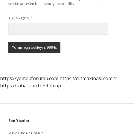
ve site adresim bu tarayıcıya kaydedilsin.
10 - 4 kaçtır?
*
https://yemekforumu.com
https://ciltmakinasi.com.tr
https://faha.com.tr
Sitemap
Sidebar
Son Yazılar
Mayoz 1’de ne olur ?