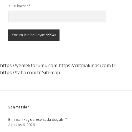
7 + 8 kaçtır?
*
https://yemekforumu.com
https://ciltmakinasi.com.tr
https://faha.com.tr
Sitemap
Sidebar
Son Yazılar
Bir insan kaç derece suda duş alır ?
Ağustos 6, 2026