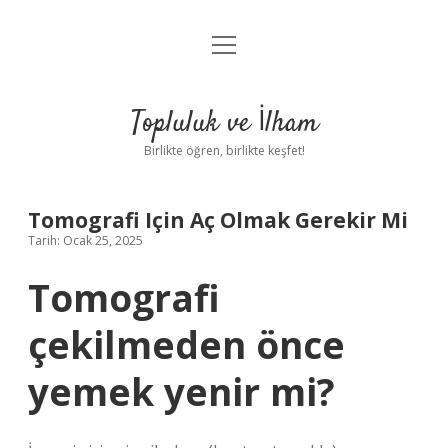
menüyü
Anasayfa
aç
Gizlilik Politikası
Topluluk ve İlham
Yasal Uyarı
Birlikte öğren, birlikte keşfet!
Hakkımızda
Tomografi Için Aç Olmak Gerekir Mi
Tarih: Ocak 25, 2025
Tomografi
çekilmeden önce
yemek yenir mi?