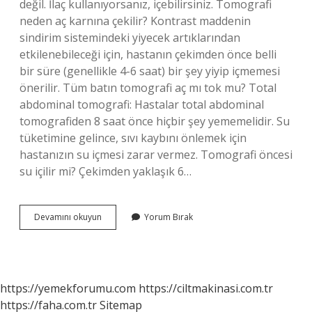
değil. İlaç kullanıyorsanız, içebilirsiniz. Tomografi
neden aç karnına çekilir? Kontrast maddenin
sindirim sistemindeki yiyecek artıklarından
etkilenebileceği için, hastanın çekimden önce belli
bir süre (genellikle 4-6 saat) bir şey yiyip içmemesi
önerilir. Tüm batın tomografi aç mı tok mu? Total
abdominal tomografi: Hastalar total abdominal
tomografiden 8 saat önce hiçbir şey yememelidir. Su
tüketimine gelince, sıvı kaybını önlemek için
hastanızın su içmesi zarar vermez. Tomografi öncesi
su içilir mi? Çekimden yaklaşık 6…
Tomografi
Devamını okuyun
Yorum Bırak
Için
Aç
Olmak
Gerekir
Mi
https://yemekforumu.com
https://ciltmakinasi.com.tr
https://faha.com.tr
Sitemap