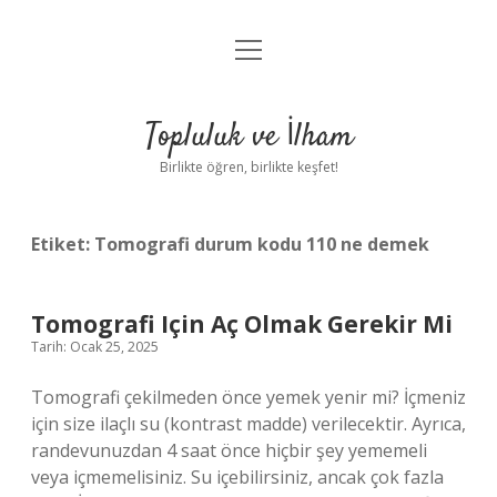
menüyü
Anasayfa
aç
Gizlilik Politikası
Topluluk ve İlham
Yasal Uyarı
Birlikte öğren, birlikte keşfet!
Hakkımızda
Etiket:
Tomografi durum kodu 110 ne demek
Tomografi Için Aç Olmak Gerekir Mi
Tarih: Ocak 25, 2025
Tomografi çekilmeden önce yemek yenir mi? İçmeniz
için size ilaçlı su (kontrast madde) verilecektir. Ayrıca,
randevunuzdan 4 saat önce hiçbir şey yememeli
veya içmemelisiniz. Su içebilirsiniz, ancak çok fazla