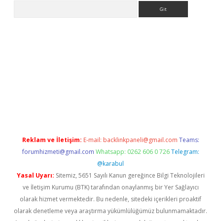
Arama
giriş
Reklam ve İletişim:
E-mail:
backlinkpaneli@gmail.com
Teams:
forumhizmeti@gmail.com
Whatsapp: 0262 606 0 726
Telegram:
@karabul
Yasal Uyarı:
Sitemiz, 5651 Sayılı Kanun gereğince Bilgi Teknolojileri
ve İletişim Kurumu (BTK) tarafından onaylanmış bir Yer Sağlayıcı
olarak hizmet vermektedir. Bu nedenle, sitedeki içerikleri proaktif
olarak denetleme veya araştırma yükümlülüğümüz bulunmamaktadır.