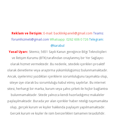
ella casino giriş
Reklam ve İletişim:
E-mail:
backlinkpaneli@gmail.com
Teams:
forumhizmeti@gmail.com
Whatsapp: 0262 606 0 726
Telegram:
@karabul
Yasal Uyarı:
Sitemiz, 5651 Sayılı Kanun gereğince Bilgi Teknolojileri
ve İletişim Kurumu (BTK) tarafından onaylanmış bir Yer Sağlayıcı
olarak hizmet vermektedir. Bu nedenle, sitedeki içerikleri proaktif
olarak denetleme veya araştırma yükümlülüğümüz bulunmamaktadır.
Ancak, üyelerimiz yazdıkları içeriklerin sorumluluğunu taşımakta olup,
siteye üye olarak bu sorumluluğu kabul etmiş sayılırlar. Bu internet
sitesi, herhangi bir marka, kurum veya şahıs şirketi ile hiçbir bağlantısı
bulunmamaktadır. Sitede yalnızca kendi hazırladığımız makaleler
paylaşılmaktadır. Burada yer alan içerikler haber niteliği taşımamakta
olup, gerçek kurum ve kişiler hakkında paylaşım yapılmamaktadır.
Gerçek kurum ve kişiler ile isim benzerlikleri tamamen tesadüfidir.