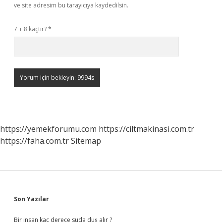
ve site adresim bu tarayıcıya kaydedilsin.
7 + 8 kaçtır?
*
https://yemekforumu.com
https://ciltmakinasi.com.tr
https://faha.com.tr
Sitemap
Sidebar
Son Yazılar
Bir insan kaç derece suda duş alır ?