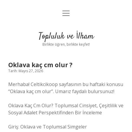
menüyü
Anasayfa
aç
Gizlilik Politikası
Topluluk ve İlham
Yasal Uyarı
Birlikte öğren, birlikte keşfet!
Hakkımızda
Oklava kaç cm olur ?
Tarih: Mayıs 27, 2026
Merhaba! Celtikcikoop sayfasının bu haftaki konusu
“Oklava kaç cm olur”. Umarız faydalı bulursunuz!
Oklava Kaç Cm Olur? Toplumsal Cinsiyet, Çeşitlilik ve
Sosyal Adalet Perspektifinden Bir İnceleme
Giriş: Oklava ve Toplumsal Simgeler