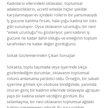
Kadınların ellerindeki oklavalar, toplumsal
adaletsizliklerin, ücretli emekle hiçbir şekilde
karşılanmayan ev içindeki rollerin bir yansımasıydı.
İş gücüne katılma fırsatı, hala çoğu kadına bir lüks
gibi sunuluyor. Oysa oklavanın uzunluğu, bir nevi
“emek uzunluğu”nu gösteriyor; yani kadının iş
gücüne ne kadar dahil olduğu ve emeğinin toplum
tarafından ne kadar değer gördüğünü.
Sokak Gözlemlerinden Çıkan Sonuçlar
Sokakta, toplu taşımada veya işyerinde sıkça
gözlemlediğim durumlar, oklavanın toplumsal
rolünü anlamama yardımcı oldu. Örneğin, bir sabah
işyerime gitmek için otobüse bindiğimde, yanımda
oturan genç bir kadının ellerinde oklavayla uğraşan
yaşlı bir kadına selam verdiğini gördüm. Bu
selamlaşma, bir nevi oklavanın toplumsal ağdaki
bağları simgelemesi gibiydi. Bu kısa sohbet,