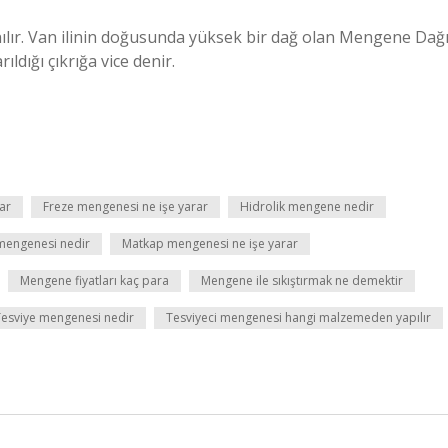
ılır. Van ilinin doğusunda yüksek bir dağ olan Mengene Dağ
ldığı çıkrığa vice denir.
ar
Freze mengenesi ne işe yarar
Hidrolik mengene nedir
mengenesi nedir
Matkap mengenesi ne işe yarar
Mengene fiyatları kaç para
Mengene ile sıkıştırmak ne demektir
Tesviye mengenesi nedir
Tesviyeci mengenesi hangi malzemeden yapılır