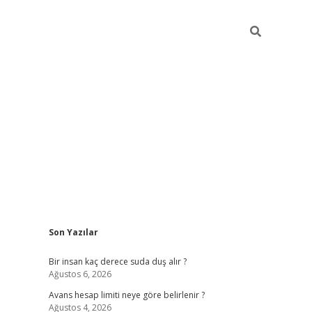
Sidebar
Son Yazılar
pia bella ca
Bir insan kaç derece suda duş alır ?
Ağustos 6, 2026
Avans hesap limiti neye göre belirlenir ?
Ağustos 4, 2026