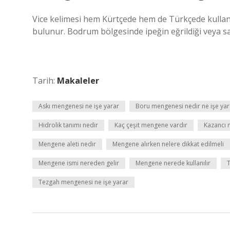
Vice kelimesi hem Kürtçede hem de Türkçede kullan
bulunur. Bodrum bölgesinde ipeğin eğrildiği veya sarı
Tarih:
Makaleler
Askı mengenesi ne işe yarar
Boru mengenesi nedir ne işe yar
Hidrolik tanımı nedir
Kaç çeşit mengene vardır
Kazancı 
Mengene aleti nedir
Mengene alırken nelere dikkat edilmeli
Mengene ismi nereden gelir
Mengene nerede kullanılır
Tezgah mengenesi ne işe yarar