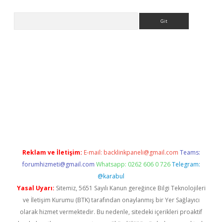
Arama
giriş
Reklam ve İletişim:
E-mail:
backlinkpaneli@gmail.com
Teams:
forumhizmeti@gmail.com
Whatsapp: 0262 606 0 726
Telegram:
@karabul
Yasal Uyarı:
Sitemiz, 5651 Sayılı Kanun gereğince Bilgi Teknolojileri
ve İletişim Kurumu (BTK) tarafından onaylanmış bir Yer Sağlayıcı
olarak hizmet vermektedir. Bu nedenle, sitedeki içerikleri proaktif