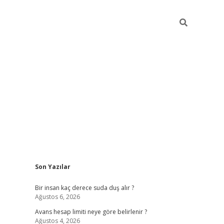
Sidebar
Son Yazılar
pia bella casino giriş
Bir insan kaç derece suda duş alır ?
Ağustos 6, 2026
Avans hesap limiti neye göre belirlenir ?
Ağustos 4, 2026