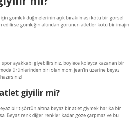
iyilir mi?
ği için gömlek düğmelerinin açık bırakılması kötü bir görsel
h edilirse gömleğin altından görünen atletler kötü bir imajın
spor ayakkabı giyebilirsiniz, böylece kolayca kazanan bir
 moda ürünlerinden biri olan mom jean’in üzerine beyaz
hazırsınız!
tlet giyilir mi?
 Beyaz bir tişörtün altına beyaz bir atlet giymek harika bir
ansa. Beyaz renk diğer renkler kadar göze çarpmaz ve bu