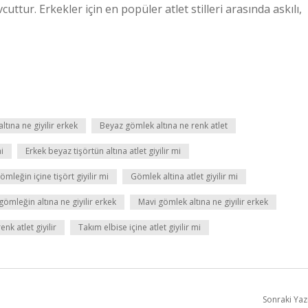
ttur. Erkekler için en popüler atlet stilleri arasında askılı,
tına ne giyilir erkek
Beyaz gömlek altına ne renk atlet
i
Erkek beyaz tişörtün altına atlet giyilir mi
ömleğin içine tişört giyilir mi
Gömlek altina atlet giyilir mi
ömleğin altına ne giyilir erkek
Mavi gömlek altına ne giyilir erkek
nk atlet giyilir
Takım elbise içine atlet giyilir mi
Sonraki Yaz