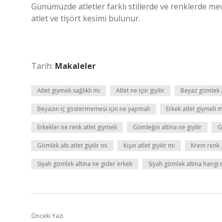
Günümüzde atletler farklı stillerde ve renklerde mevcu
atlet ve tişört kesimi bulunur.
Tarih:
Makaleler
Atlet giymek sağlıklı mı
Atlet ne için giyilir
Beyaz gömlek al
Beyazın iç göstermemesi için ne yapmalı
Erkek atlet giymeli m
Erkekler ne renk atlet giymeli
Gömleğin altina ne giyilir
G
Gömlek altı atlet giyilir mi
Kışın atlet giyilir mi
Krem renk g
Siyah gömlek altina ne gider erkek
Siyah gömlek altına hangi re
Önceki Yazı