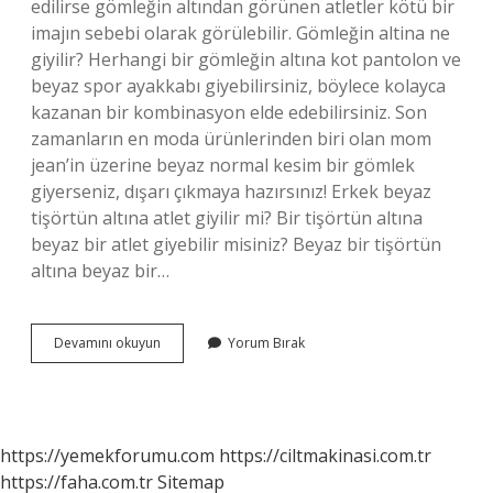
edilirse gömleğin altından görünen atletler kötü bir
imajın sebebi olarak görülebilir. Gömleğin altina ne
giyilir? Herhangi bir gömleğin altına kot pantolon ve
beyaz spor ayakkabı giyebilirsiniz, böylece kolayca
kazanan bir kombinasyon elde edebilirsiniz. Son
zamanların en moda ürünlerinden biri olan mom
jean’in üzerine beyaz normal kesim bir gömlek
giyerseniz, dışarı çıkmaya hazırsınız! Erkek beyaz
tişörtün altına atlet giyilir mi? Bir tişörtün altına
beyaz bir atlet giyebilir misiniz? Beyaz bir tişörtün
altına beyaz bir…
Gömlek
Devamını okuyun
Yorum Bırak
Altına
Atlet
Giyilmeli
Mi
https://yemekforumu.com
https://ciltmakinasi.com.tr
https://faha.com.tr
Sitemap