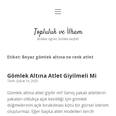
menüyü
Anasayfa
aç
Gizlilik Politikası
Topluluk ve İlham
Yasal Uyarı
Birlikte öğren, birlikte keşfet!
Hakkımızda
Etiket:
Beyaz gömlek altına ne renk atlet
Gömlek Altına Atlet Giyilmeli Mi
Tarih: Şubat 16, 2025
Gömlek altina atlet giyilir mi? Geniş yakalı atletlerin
yakaları oldukça açık kesildiği için gömlek
düğmelerinin açık bırakılması kötü bir görsel izlenim
oluşturmaz. Eğer başka atlet modelleri tercih