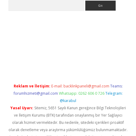
Arama
giriş
Reklam ve İletişim:
E-mail:
backlinkpaneli@gmail.com
Teams:
forumhizmeti@gmail.com
Whatsapp: 0262 606 0 726
Telegram:
@karabul
Yasal Uyarı:
Sitemiz, 5651 Sayılı Kanun gereğince Bilgi Teknolojileri
ve İletişim Kurumu (BTK) tarafından onaylanmış bir Yer Sağlayıcı
olarak hizmet vermektedir. Bu nedenle, sitedeki içerikleri proaktif
olarak denetleme veya araştırma yükümlülüğümüz bulunmamaktadır.