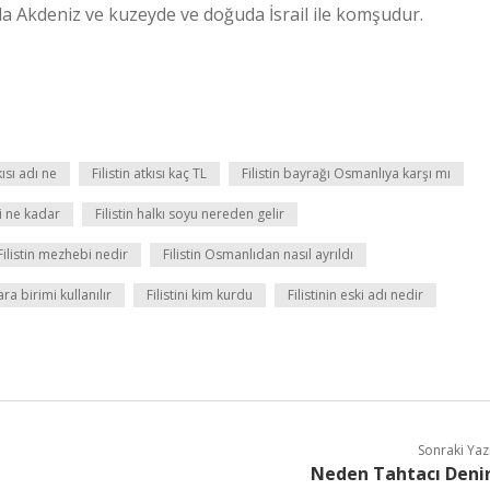
ıda Akdeniz ve kuzeyde ve doğuda İsrail ile komşudur.
kısı adı ne
Filistin atkısı kaç TL
Filistin bayrağı Osmanlıya karşı mı
ki ne kadar
Filistin halkı soyu nereden gelir
Filistin mezhebi nedir
Filistin Osmanlıdan nasıl ayrıldı
ra birimi kullanılır
Filistini kim kurdu
Filistinin eski adı nedir
Sonraki Yaz
Neden Tahtacı Deni