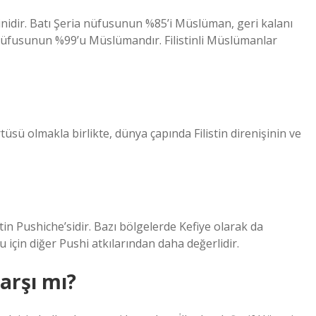
dinidir. Batı Şeria nüfusunun %85’i Müslüman, geri kalanı
i nüfusunun %99’u Müslümandır. Filistinli Müslümanlar
üsü olmakla birlikte, dünya çapında Filistin direnişinin ve
istin Pushiche’sidir. Bazı bölgelerde Kefiye olarak da
için diğer Pushi atkılarından daha değerlidir.
arşı mı?