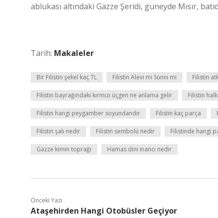
ablukası altındaki Gazze Şeridi, güneyde Mısır, bat
Tarih:
Makaleler
Bir Filistin şekel kaç TL
Filistin Alevi mi Sünni mi
Filistin at
Filistin bayrağındaki kırmızı üçgen ne anlama gelir
Filistin hal
Filistin hangi peygamber soyundandır
Filistin kaç parça
Filistin şalı nedir
Filistin sembolü nedir
Filistinde hangi pa
Gazze kimin toprağı
Hamas dini inancı nedir
Önceki Yazı
Ataşehirden Hangi Otobüsler Geçiyor