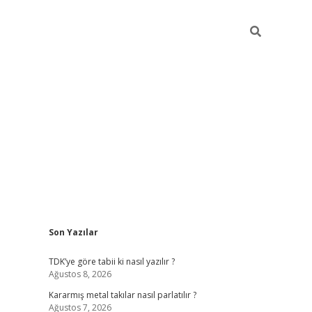
Sidebar
Son Yazılar
pia bella ca
TDK’ye göre tabii ki nasıl yazılır ?
Ağustos 8, 2026
Kararmış metal takılar nasıl parlatılır ?
Ağustos 7, 2026