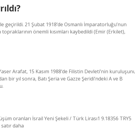
rıldı?
ele geçirildi. 21 Şubat 1918’de Osmanlı İmparatorluğu’nun
 topraklarının önemli kısımları kaybedildi (Emir (Erkilet),
aser Arafat, 15 Kasım 1988’de Filistin Devleti’nin kuruluşun
an bir yıl sonra, Batı Şeria ve Gazze Şeridi’ndeki A ve B
u.
üm oranları İsrail Yeni Şekeli / Türk Lirası1 9.18356 TRY5
satır daha