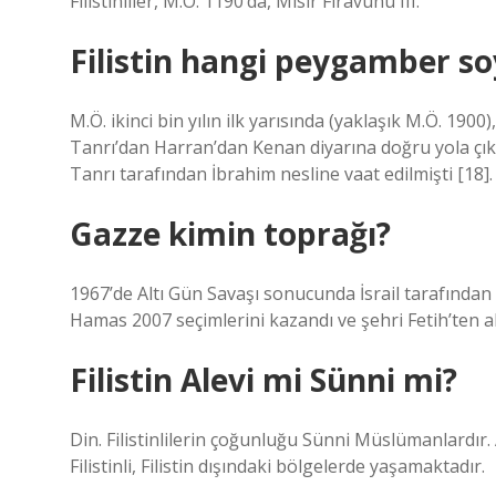
Filistinliler, M.Ö. 1190’da, Mısır Firavunu III.
Filistin hangi peygamber s
M.Ö. ikinci bin yılın ilk yarısında (yaklaşık M.Ö. 190
Tanrı’dan Harran’dan Kenan diyarına doğru yola çıkma
Tanrı tarafından İbrahim nesline vaat edilmişti [18].
Gazze kimin toprağı?
1967’de Altı Gün Savaşı sonucunda İsrail tarafından el
Hamas 2007 seçimlerini kazandı ve şehri Fetih’ten al
Filistin Alevi mi Sünni mi?
Din. Filistinlilerin çoğunluğu Sünni Müslümanlardır. 
Filistinli, Filistin dışındaki bölgelerde yaşamaktadır.