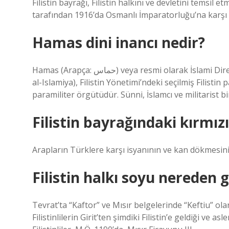
Filistin bayrağı, Filistin halkını ve devletini temsil e
tarafından 1916’da Osmanlı İmparatorluğu’na karşı 
Hamas dini inancı nedir?
Hamas (Arapça: حماس‎) veya resmi olarak İslami Direniş Hareketi (حركة المقاومة الاسلامية Harakat al-Muqawama
al-Islamiya), Filistin Yönetimi’ndeki seçilmiş Filist
paramiliter örgütüdür. Sünni, İslamcı ve militarist bir
Filistin bayrağındaki kırmız
Arapların Türklere karşı isyanının ve kan dökmesini
Filistin halkı soyu nereden g
Tevrat’ta “Kaftor” ve Mısır belgelerinde “Keftiu” olara
Filistinlilerin Girit’ten şimdiki Filistin’e geldiği ve 