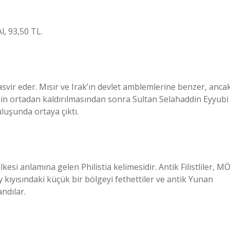
l, 93,50 TL.
ı tasvir eder. Mısır ve Irak’ın devlet amblemlerine benzer, anca
i’nin ortadan kaldırılmasından sonra Sultan Selahaddin Eyyubi
luşunda ortaya çıktı.
lkesi anlamına gelen Philistia kelimesidir. Antik Filistliler, M
y kıyısındaki küçük bir bölgeyi fethettiler ve antik Yunan
andılar.