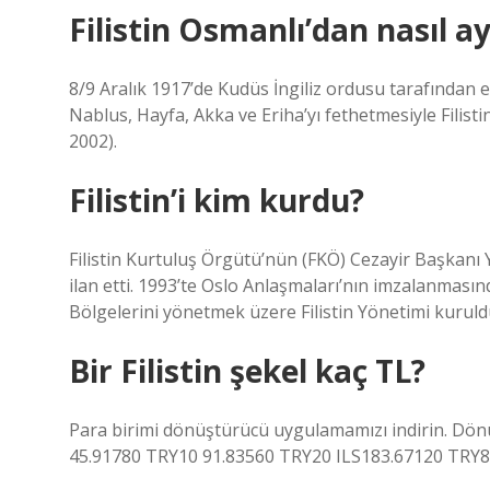
Filistin Osmanlı’dan nasıl ay
8/9 Aralık 1917’de Kudüs İngiliz ordusu tarafından 
Nablus, Hayfa, Akka ve Eriha’yı fethetmesiyle Filistin
2002).
Filistin’i kim kurdu?
Filistin Kurtuluş Örgütü’nün (FKÖ) Cezayir Başkanı Y
ilan etti. 1993’te Oslo Anlaşmaları’nın imzalanmasınd
Bölgelerini yönetmek üzere Filistin Yönetimi kuruld
Bir Filistin şekel kaç TL?
Para birimi dönüştürücü uygulamamızı indirin. Dönüş
45.91780 TRY10 91.83560 TRY20 ILS183.67120 TRY8 