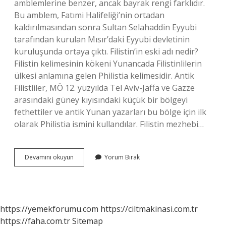
amblemlerine benzer, ancak bayrak rengi farklıdır.
Bu amblem, Fatımi Halifeliği’nin ortadan
kaldırılmasından sonra Sultan Selahaddin Eyyubi
tarafından kurulan Mısır’daki Eyyubi devletinin
kuruluşunda ortaya çıktı. Filistin’in eski adı nedir?
Filistin kelimesinin kökeni Yunancada Filistinlilerin
ülkesi anlamına gelen Philistia kelimesidir. Antik
Filistliler, MÖ 12. yüzyılda Tel Aviv-Jaffa ve Gazze
arasındaki güney kıyısındaki küçük bir bölgeyi
fethettiler ve antik Yunan yazarları bu bölge için ilk
olarak Philistia ismini kullandılar. Filistin mezhebi…
Filistin
Devamını okuyun
Yorum Bırak
Atkısı
Nedir
https://yemekforumu.com
https://ciltmakinasi.com.tr
https://faha.com.tr
Sitemap