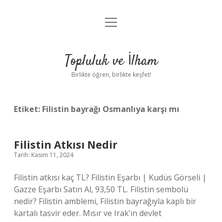
menüyü
Anasayfa
aç
Gizlilik Politikası
Topluluk ve İlham
Yasal Uyarı
Birlikte öğren, birlikte keşfet!
Hakkımızda
Etiket:
Filistin bayrağı Osmanlıya karşı mı
Filistin Atkısı Nedir
Tarih: Kasım 11, 2024
Filistin atkısı kaç TL? Filistin Eşarbı | Kudüs Görseli |
Gazze Eşarbı Satın Al, 93,50 TL. Filistin sembolü
nedir? Filistin amblemi, Filistin bayrağıyla kaplı bir
kartalı tasvir eder. Mısır ve Irak’ın devlet