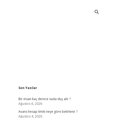
Sidebar
Son Yazılar
pia bella casi
Bir insan kaç derece suda duş alır ?
Ağustos 6, 2026
Avans hesap limiti neye göre belirlenir ?
Ağustos 4, 2026