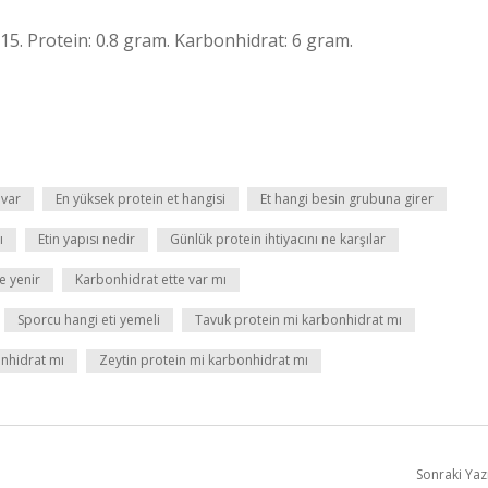
115. Protein: 0.8 gram. Karbonhidrat: 6 gram.
 var
En yüksek protein et hangisi
Et hangi besin grubuna girer
ı
Etin yapısı nedir
Günlük protein ihtiyacını ne karşılar
e yenir
Karbonhidrat ette var mı
Sporcu hangi eti yemeli
Tavuk protein mi karbonhidrat mı
nhidrat mı
Zeytin protein mi karbonhidrat mı
Sonraki Yaz