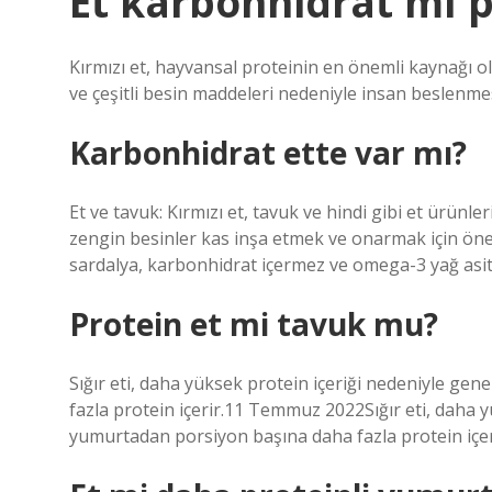
Et karbonhidrat mı p
Kırmızı et, hayvansal proteinin en önemli kaynağı olm
ve çeşitli besin maddeleri nedeniyle insan beslenmes
Karbonhidrat ette var mı?
Et ve tavuk: Kırmızı et, tavuk ve hindi gibi et ürün
zengin besinler kas inşa etmek ve onarmak için önemli
sardalya, karbonhidrat içermez ve omega-3 yağ asitl
Protein et mi tavuk mu?
Sığır eti, daha yüksek protein içeriği nedeniyle ge
fazla protein içerir.11 Temmuz 2022Sığır eti, daha y
yumurtadan porsiyon başına daha fazla protein içer