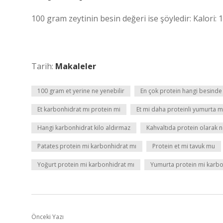
100 gram zeytinin besin değeri ise şöyledir: Kalori: 
Tarih:
Makaleler
100 gram et yerine ne yenebilir
En çok protein hangi besinde
Et karbonhidrat mı protein mi
Et mi daha proteinli yumurta m
Hangi karbonhidrat kilo aldırmaz
Kahvaltıda protein olarak n
Patates protein mi karbonhidrat mı
Protein et mi tavuk mu
Yoğurt protein mi karbonhidrat mı
Yumurta protein mi karbo
Önceki Yazı