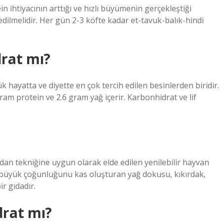
ein ihtiyacının arttığı ve hızlı büyümenin gerçekleştiği
ilmelidir. Her gün 2-3 köfte kadar et-tavuk-balık-hindi
rat mı?
hayatta ve diyette en çok tercih edilen besinlerden biridir.
ram protein ve 2.6 gram yağ içerir. Karbonhidrat ve lif
rdan tekniğine uygun olarak elde edilen yenilebilir hayvan
n büyük çoğunluğunu kas oluşturan yağ dokusu, kıkırdak,
r gıdadır.
drat mı?