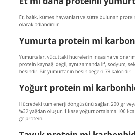
Et mi daha proteinli yumur
Et, balık, kümes hayvanları ve sütte bulunan protei
olarak adlandırılır.
Yumurta protein mi karbon
Yumurtalar, vücuttaki hücrelerin inşasına ve onarım
protein kaynağı değil, aynı zamanda lif, sodyum, se
besindir. Bir yumurtanın besin değeri: 78 kaloridir.
Yoğurt protein mi karbonhi
Hücredeki tüm enerji döngüsünü sağlar. 200 gr veya
%32 yağdan oluşur. 1 kase yoğurt ortalama 100 kcal’
gr protein.
Tavuk protein mi karbonhid