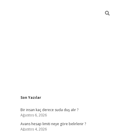
Sidebar
Son Yazılar
pia bella casino giriş
Bir insan kaç derece suda duş alır ?
Ağustos 6, 2026
Avans hesap limiti neye göre belirlenir ?
Ağustos 4, 2026