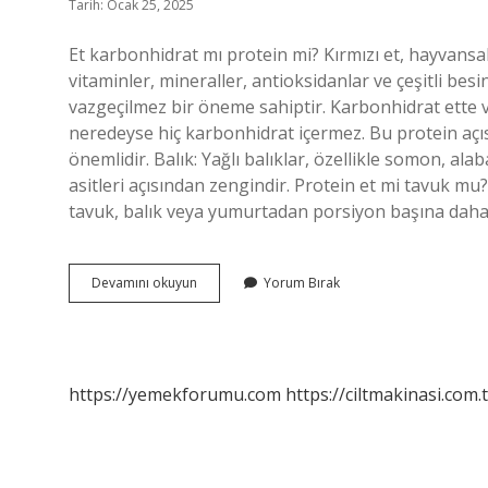
Tarih: Ocak 25, 2025
Et karbonhidrat mı protein mi? Kırmızı et, hayvansal
vitaminler, mineraller, antioksidanlar ve çeşitli be
vazgeçilmez bir öneme sahiptir. Karbonhidrat ette var
neredeyse hiç karbonhidrat içermez. Bu protein açı
önemlidir. Balık: Yağlı balıklar, özellikle somon, a
asitleri açısından zengindir. Protein et mi tavuk mu?
tavuk, balık veya yumurtadan porsiyon başına daha
Et
Devamını okuyun
Yorum Bırak
Protein
Mi
Yoksa
Karbonhidrat
Mı
https://yemekforumu.com
https://ciltmakinasi.com.t