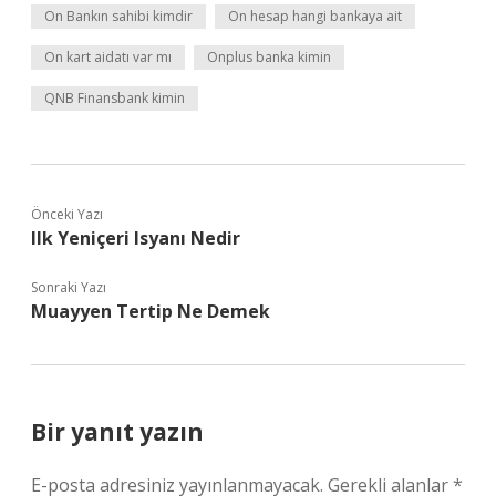
On Bankın sahibi kimdir
On hesap hangi bankaya ait
On kart aidatı var mı
Onplus banka kimin
QNB Finansbank kimin
Önceki Yazı
Ilk Yeniçeri Isyanı Nedir
Sonraki Yazı
Muayyen Tertip Ne Demek
Bir yanıt yazın
E-posta adresiniz yayınlanmayacak.
Gerekli alanlar
*