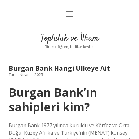
menüyü
Anasayfa
aç
Gizlilik Politikası
Topluluk ve İlham
Yasal Uyarı
Birlikte öğren, birlikte keşfet!
Hakkımızda
Burgan Bank Hangi Ülkeye Ait
Tarih: Nisan 4, 2025
Burgan Bank’ın
sahipleri kim?
Burgan Bank 1977 yılında kuruldu ve Körfez ve Orta
Doğu, Kuzey Afrika ve Türkiye’nin (MENAT) konsey