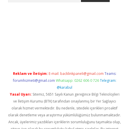
lla casino giriş
Reklam ve İletişim:
E-mail:
backlinkpaneli@gmail.com
Teams:
forumhizmeti@gmail.com
Whatsapp: 0262 606 0 726
Telegram:
@karabul
Yasal Uyarı:
Sitemiz, 5651 Sayılı Kanun gereğince Bilgi Teknolojileri
ve İletişim Kurumu (BTK) tarafından onaylanmış bir Yer Sağlayıcı
olarak hizmet vermektedir. Bu nedenle, sitedeki içerikleri proaktif
olarak denetleme veya araştırma yükümlülüğümüz bulunmamaktadır.
Ancak, üyelerimiz yazdıkları içeriklerin sorumluluğunu taşımakta olup,
siteye üye olarak bu sorumluluğu kabul etmiş sayılırlar. Bu internet