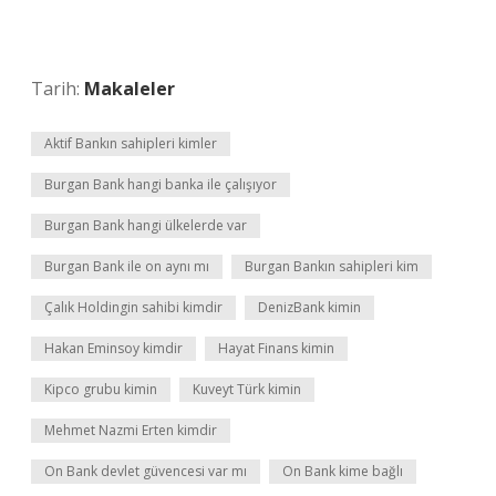
Tarih:
Makaleler
Aktif Bankın sahipleri kimler
Burgan Bank hangi banka ile çalışıyor
Burgan Bank hangi ülkelerde var
Burgan Bank ile on aynı mı
Burgan Bankın sahipleri kim
Çalık Holdingin sahibi kimdir
DenizBank kimin
Hakan Eminsoy kimdir
Hayat Finans kimin
Kipco grubu kimin
Kuveyt Türk kimin
Mehmet Nazmi Erten kimdir
On Bank devlet güvencesi var mı
On Bank kime bağlı