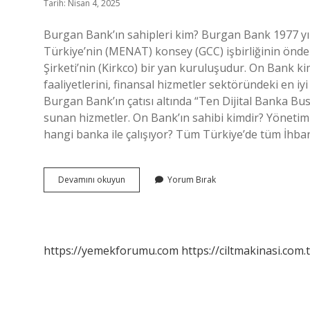
Tarih: Nisan 4, 2025
Burgan Bank’ın sahipleri kim? Burgan Bank 1977 yıl
Türkiye’nin (MENAT) konsey (GCC) işbirliğinin önde 
Şirketi’nin (Kirkco) bir yan kuruluşudur. On Bank k
faaliyetlerini, finansal hizmetler sektöründeki en 
Burgan Bank’ın çatısı altında “Ten Dijital Banka Bu
sunan hizmetler. On Bank’ın sahibi kimdir? Yöneti
hangi banka ile çalışıyor? Tüm Türkiye’de tüm İhb
Burgan
Devamını okuyun
Yorum Bırak
Bank
Hangi
Ülkeye
Ait
https://yemekforumu.com
https://ciltmakinasi.com.t