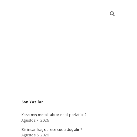
Sidebar
Son Yazılar
pia bella casino giriş
Kararmış metal takılar nasıl parlatılır ?
Ağustos 7, 2026
Bir insan kaç derece suda duş alır ?
Ağustos 6, 2026