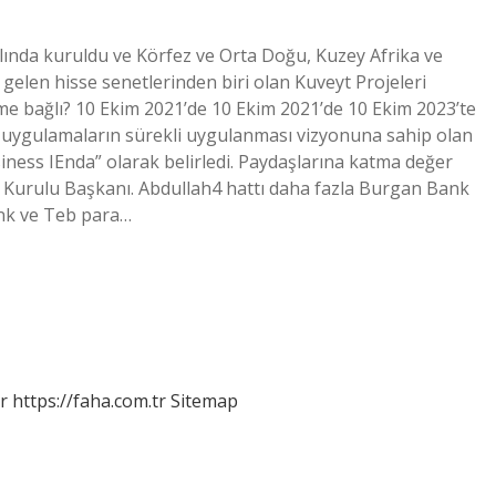
ında kuruldu ve Körfez ve Orta Doğu, Kuzey Afrika ve
gelen hisse senetlerinden biri olan Kuveyt Projeleri
ime bağlı? 10 Ekim 2021’de 10 Ekim 2021’de 10 Ekim 2023’te
iyi uygulamaların sürekli uygulanması vizyonuna sahip olan
siness IEnda” olarak belirledi. Paydaşlarına katma değer
m Kurulu Başkanı. Abdullah4 hattı daha fazla Burgan Bank
ank ve Teb para…
r
https://faha.com.tr
Sitemap