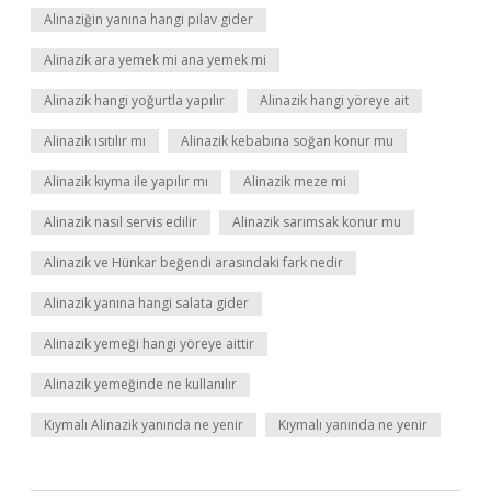
Alinaziğin yanına hangi pilav gider
Alinazik ara yemek mi ana yemek mi
Alinazik hangi yoğurtla yapılır
Alinazik hangi yöreye ait
Alinazik ısıtılır mı
Alinazik kebabına soğan konur mu
Alinazik kıyma ile yapılır mı
Alinazik meze mi
Alinazik nasıl servis edilir
Alinazik sarımsak konur mu
Alinazik ve Hünkar beğendi arasındaki fark nedir
Alinazik yanına hangi salata gider
Alinazik yemeği hangi yöreye aittir
Alinazik yemeğinde ne kullanılır
Kıymalı Alinazik yanında ne yenir
Kıymalı yanında ne yenir