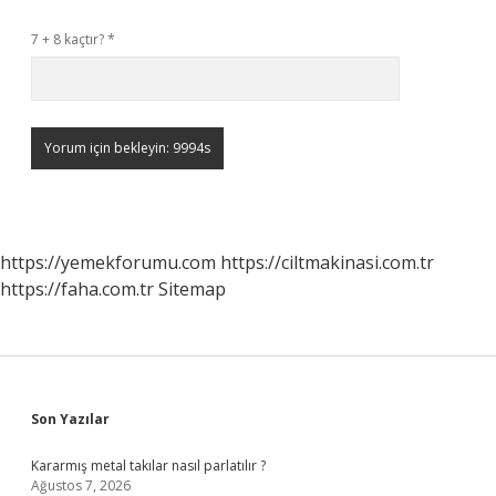
7 + 8 kaçtır?
*
https://yemekforumu.com
https://ciltmakinasi.com.tr
https://faha.com.tr
Sitemap
Sidebar
Son Yazılar
Kararmış metal takılar nasıl parlatılır ?
Ağustos 7, 2026