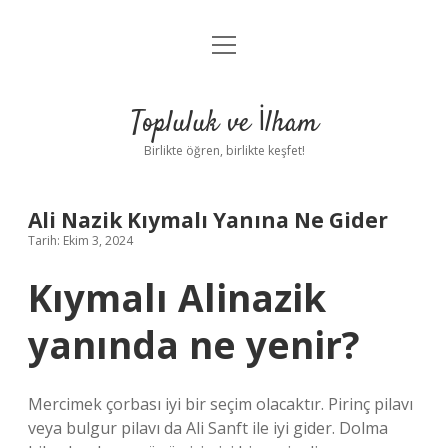
menüyü
Anasayfa
aç
Gizlilik Politikası
Topluluk ve İlham
Yasal Uyarı
Birlikte öğren, birlikte keşfet!
Hakkımızda
Ali Nazik Kıymalı Yanına Ne Gider
Tarih: Ekim 3, 2024
Kıymalı Alinazik
yanında ne yenir?
Mercimek çorbası iyi bir seçim olacaktır. Pirinç pilavı
veya bulgur pilavı da Ali Sanft ile iyi gider. Dolma