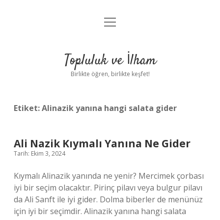
menüyü
Anasayfa
aç
Gizlilik Politikası
Topluluk ve İlham
Yasal Uyarı
Birlikte öğren, birlikte keşfet!
Hakkımızda
Etiket:
Alinazik yanına hangi salata gider
Ali Nazik Kıymalı Yanına Ne Gider
Tarih: Ekim 3, 2024
Kıymalı Alinazik yanında ne yenir? Mercimek çorbası
iyi bir seçim olacaktır. Pirinç pilavı veya bulgur pilavı
da Ali Sanft ile iyi gider. Dolma biberler de menünüz
için iyi bir seçimdir. Alinazik yanına hangi salata