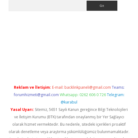
Arama
 giriş
Reklam ve İletişim:
E-mail:
backlinkpaneli@gmail.com
Teams:
forumhizmeti@gmail.com
Whatsapp: 0262 606 0 726
Telegram:
@karabul
Yasal Uyarı:
Sitemiz, 5651 Sayılı Kanun gereğince Bilgi Teknolojileri
ve İletişim Kurumu (BTK) tarafından onaylanmış bir Yer Sağlayıcı
olarak hizmet vermektedir. Bu nedenle, sitedeki içerikleri proaktif
olarak denetleme veya araştırma yükümlülüğümüz bulunmamaktadır.