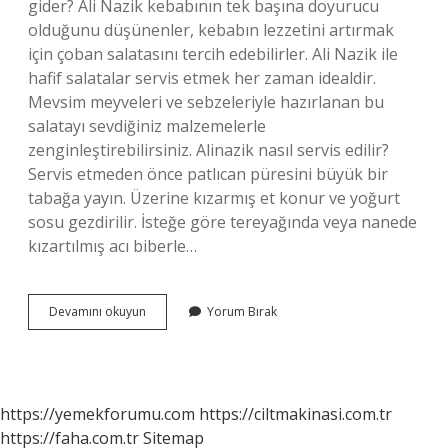
gider? Ali Nazik kebabının tek başına doyurucu
olduğunu düşünenler, kebabın lezzetini artırmak
için çoban salatasını tercih edebilirler. Ali Nazik ile
hafif salatalar servis etmek her zaman idealdir.
Mevsim meyveleri ve sebzeleriyle hazırlanan bu
salatayı sevdiğiniz malzemelerle
zenginleştirebilirsiniz. Alinazik nasıl servis edilir?
Servis etmeden önce patlıcan püresini büyük bir
tabağa yayın. Üzerine kızarmış et konur ve yoğurt
sosu gezdirilir. İsteğe göre tereyağında veya nanede
kızartılmış acı biberle…
Ali
Devamını okuyun
Yorum Bırak
Nazik
Kıymalı
Yanına
Ne
Gider
https://yemekforumu.com
https://ciltmakinasi.com.tr
https://faha.com.tr
Sitemap