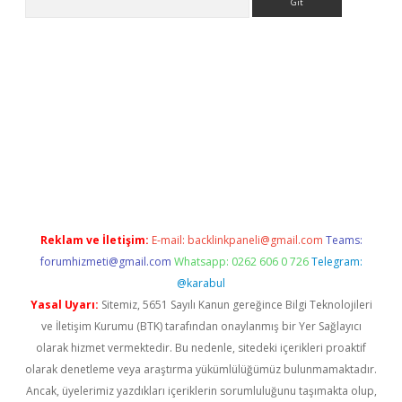
lla casino giriş
Reklam ve İletişim:
E-mail:
backlinkpaneli@gmail.com
Teams:
forumhizmeti@gmail.com
Whatsapp: 0262 606 0 726
Telegram:
@karabul
Yasal Uyarı:
Sitemiz, 5651 Sayılı Kanun gereğince Bilgi Teknolojileri
ve İletişim Kurumu (BTK) tarafından onaylanmış bir Yer Sağlayıcı
olarak hizmet vermektedir. Bu nedenle, sitedeki içerikleri proaktif
olarak denetleme veya araştırma yükümlülüğümüz bulunmamaktadır.
Ancak, üyelerimiz yazdıkları içeriklerin sorumluluğunu taşımakta olup,