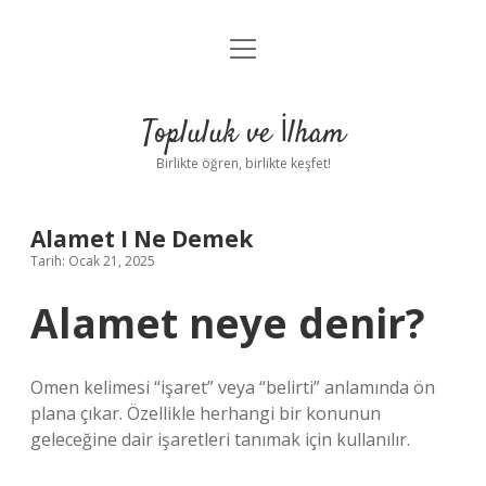
menüyü
Anasayfa
aç
Gizlilik Politikası
Topluluk ve İlham
Yasal Uyarı
Birlikte öğren, birlikte keşfet!
Hakkımızda
Alamet I Ne Demek
Tarih: Ocak 21, 2025
Alamet neye denir?
Omen kelimesi “işaret” veya “belirti” anlamında ön
plana çıkar. Özellikle herhangi bir konunun
geleceğine dair işaretleri tanımak için kullanılır.