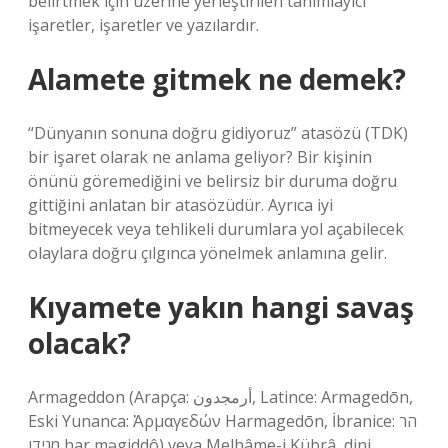
belirtmek için üzerine yerleştirilen tanımlayıcı
işaretler, işaretler ve yazılardır.
Alamete gitmek ne demek?
“Dünyanın sonuna doğru gidiyoruz” atasözü (TDK)
bir işaret olarak ne anlama geliyor? Bir kişinin
önünü göremediğini ve belirsiz bir duruma doğru
gittiğini anlatan bir atasözüdür. Ayrıca iyi
bitmeyecek veya tehlikeli durumlara yol açabilecek
olaylara doğru çılgınca yönelmek anlamına gelir.
Kıyamete yakın hangi savaş
olacak?
Armageddon (Arapça: أرمجدون, Latince: Armagedōn,
Eski Yunanca: Ἁρμαγεδών Harmagedōn, İbranice: הר
מגידו‎ har məgiddô) veya Melhâme-i Kübrâ, dini