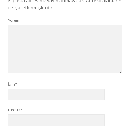
E-posta adresiniz yayınlanmayacak.
Gerekli alanlar
*
ile işaretlenmişlerdir
Yorum
İsim*
E-Posta*