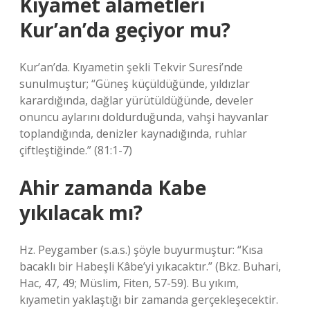
Kıyamet alametleri
Kur’an’da geçiyor mu?
Kur’an’da. Kıyametin şekli Tekvir Suresi’nde
sunulmuştur; “Güneş küçüldüğünde, yıldızlar
karardığında, dağlar yürütüldüğünde, develer
onuncu aylarını doldurduğunda, vahşi hayvanlar
toplandığında, denizler kaynadığında, ruhlar
çiftleştiğinde.” (81:1-7)
Ahir zamanda Kabe
yıkılacak mı?
Hz. Peygamber (s.a.s.) şöyle buyurmuştur: “Kısa
bacaklı bir Habeşli Kâbe’yi yıkacaktır.” (Bkz. Buhari,
Hac, 47, 49; Müslim, Fiten, 57-59). Bu yıkım,
kıyametin yaklaştığı bir zamanda gerçekleşecektir.