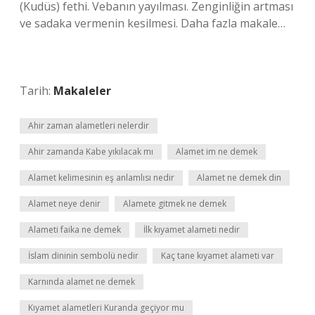
(Kudüs) fethi. Vebanın yayılması. Zenginliğin artması
ve sadaka vermenin kesilmesi. Daha fazla makale…
Tarih:
Makaleler
Ahir zaman alametleri nelerdir
Ahir zamanda Kabe yıkılacak mı
Alamet im ne demek
Alamet kelimesinin eş anlamlısı nedir
Alamet ne demek din
Alamet neye denir
Alamete gitmek ne demek
Alameti faika ne demek
İlk kıyamet alameti nedir
İslam dininin sembolü nedir
Kaç tane kıyamet alameti var
Karnında alamet ne demek
Kıyamet alametleri Kuranda geçiyor mu