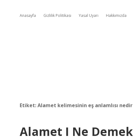
Anasayfa
Gizlilik Politikası
Yasal Uyarı
Hakkımızda
Etiket:
Alamet kelimesinin eş anlamlısı nedir
Alamet I Ne Demek