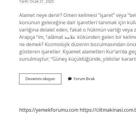
Tarih: Ocak 21, 2025
Alamet neye denir? Omen kelimesi “işaret” veya “beli
konunun geleceğine dair işaretleri tanımak için kull
varlığına delalet eden, fakat o hükmün varlığı veya z
Arapça ˁlm, ˁalāmat علامة kökünden gelen bir kelimedir ve “işaret, belirti, işaret” anlamına gelir. Karnında alamet
ne demek? Kozmolojik düzenin bozulmasından önce o
gösteren işaretler. Kıyamet alametleri Kur’an’da geç
sunulmuştur; “Güneş küçüldüğünde, yıldızlar karard
Alamet
Devamını okuyun
Yorum Bırak
I
Ne
Demek
https://yemekforumu.com
https://ciltmakinasi.com.t