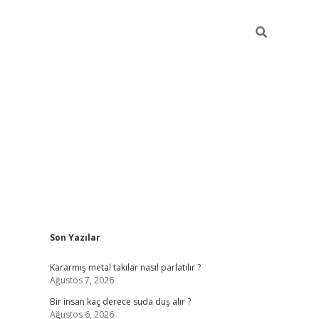
Sidebar
Son Yazılar
pia bella casino giriş
Kararmış metal takılar nasıl parlatılır ?
Ağustos 7, 2026
Bir insan kaç derece suda duş alır ?
Ağustos 6, 2026