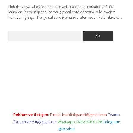
Hukuka ve yasal düzenlemelere aykırı olduğunu düşündüğünüz
içerikleri,
backlinkpanelicomtr@gmail.com
adresine bildirmeniz
halinde, ilgili içerikler yasal süre içerisinde sitemizden kaldırılacaktır.
Arama
a casino giriş
Reklam ve İletişim:
E-mail:
backlinkpaneli@gmail.com
Teams:
forumhizmeti@gmail.com
Whatsapp: 0262 606 0 726
Telegram:
@karabul