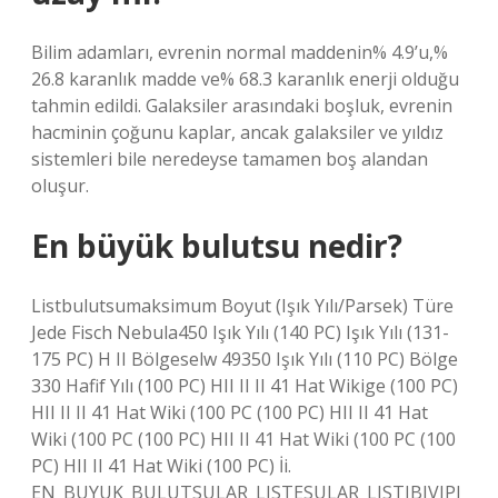
Bilim adamları, evrenin normal maddenin% 4.9’u,%
26.8 karanlık madde ve% 68.3 karanlık enerji olduğu
tahmin edildi. Galaksiler arasındaki boşluk, evrenin
hacminin çoğunu kaplar, ancak galaksiler ve yıldız
sistemleri bile neredeyse tamamen boş alandan
oluşur.
En büyük bulutsu nedir?
Listbulutsumaksimum Boyut (Işık Yılı/Parsek) Türe
Jede Fisch Nebula450 Işık Yılı (140 PC) Işık Yılı (131-
175 PC) H II Bölgeselw 49350 Işık Yılı (110 PC) Bölge
330 Hafif Yılı (100 PC) HII II II 41 Hat Wikige (100 PC)
HII II II 41 Hat Wiki (100 PC (100 PC) HII II 41 Hat
Wiki (100 PC (100 PC) HII II 41 Hat Wiki (100 PC (100
PC) HII II 41 Hat Wiki (100 PC) İi.
EN_BUYUK_BULUTSULAR_LISTESULAR_LISTIBIVIPI