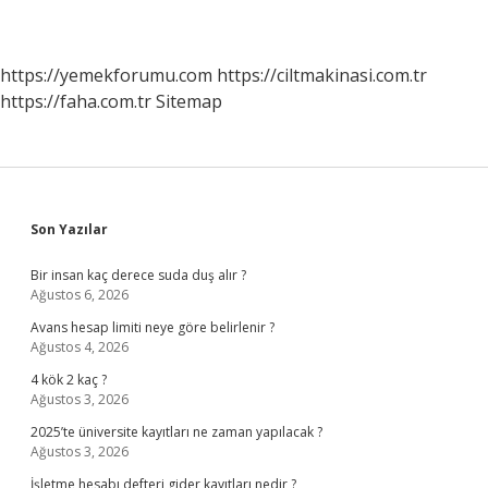
https://yemekforumu.com
https://ciltmakinasi.com.tr
https://faha.com.tr
Sitemap
Sidebar
Son Yazılar
Bir insan kaç derece suda duş alır ?
Ağustos 6, 2026
Avans hesap limiti neye göre belirlenir ?
Ağustos 4, 2026
4 kök 2 kaç ?
Ağustos 3, 2026
2025’te üniversite kayıtları ne zaman yapılacak ?
Ağustos 3, 2026
İşletme hesabı defteri gider kayıtları nedir ?