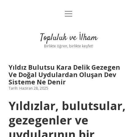
menüyü
Anasayfa
aç
Gizlilik Politikası
Topluluk ve İlham
Yasal Uyarı
Birlikte öğren, birlikte keşfet!
Hakkımızda
Yıldız Bulutsu Kara Delik Gezegen
Ve Doğal Uydulardan Oluşan Dev
Sisteme Ne Denir
Tarih: Haziran 28, 2025
Yıldızlar, bulutsular,
gezegenler ve
uydularının bir