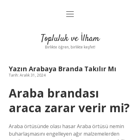
menüyü
Anasayfa
aç
Gizlilik Politikası
Topluluk ve İlham
Yasal Uyarı
Birlikte öğren, birlikte keşfet!
Hakkımızda
Yazın Arabaya Branda Takılır Mı
Tarih: Aralık 31, 2024
Araba brandası
araca zarar verir mi?
Araba örtüsünde olası hasar Araba örtüsü nemin
buharlaşmasını engelleyen ağır malzemelerden