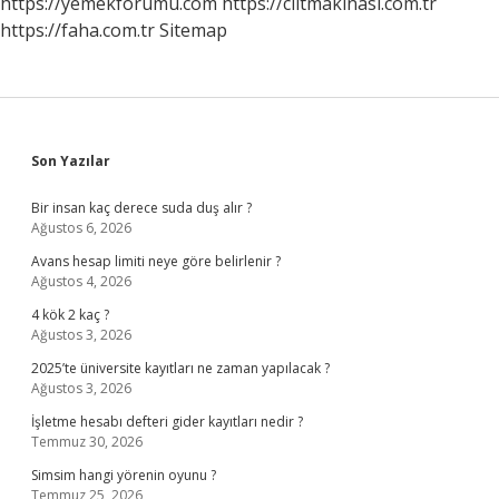
https://yemekforumu.com
https://ciltmakinasi.com.tr
https://faha.com.tr
Sitemap
Sidebar
Son Yazılar
Bir insan kaç derece suda duş alır ?
Ağustos 6, 2026
Avans hesap limiti neye göre belirlenir ?
Ağustos 4, 2026
4 kök 2 kaç ?
Ağustos 3, 2026
2025’te üniversite kayıtları ne zaman yapılacak ?
Ağustos 3, 2026
İşletme hesabı defteri gider kayıtları nedir ?
Temmuz 30, 2026
Simsim hangi yörenin oyunu ?
Temmuz 25, 2026