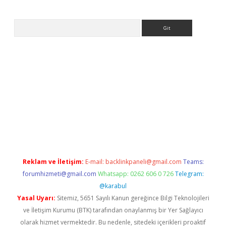
Arama
a casino giriş
Reklam ve İletişim:
E-mail:
backlinkpaneli@gmail.com
Teams:
forumhizmeti@gmail.com
Whatsapp: 0262 606 0 726
Telegram:
@karabul
Yasal Uyarı:
Sitemiz, 5651 Sayılı Kanun gereğince Bilgi Teknolojileri
ve İletişim Kurumu (BTK) tarafından onaylanmış bir Yer Sağlayıcı
olarak hizmet vermektedir. Bu nedenle, sitedeki içerikleri proaktif