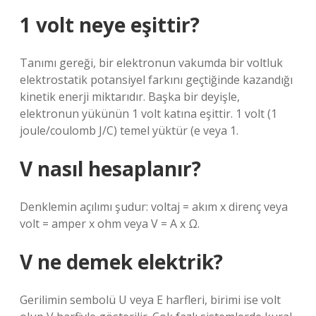
1 volt neye eşittir?
Tanımı gereği, bir elektronun vakumda bir voltluk
elektrostatik potansiyel farkını geçtiğinde kazandığı
kinetik enerji miktarıdır. Başka bir deyişle,
elektronun yükünün 1 volt katına eşittir. 1 volt (1
joule/coulomb J/C) temel yüktür (e veya 1.
V nasıl hesaplanır?
Denklemin açılımı şudur: voltaj = akım x direnç veya
volt = amper x ohm veya V = A x Ω.
V ne demek elektrik?
Gerilimin sembolü U veya E harfleri, birimi ise volt