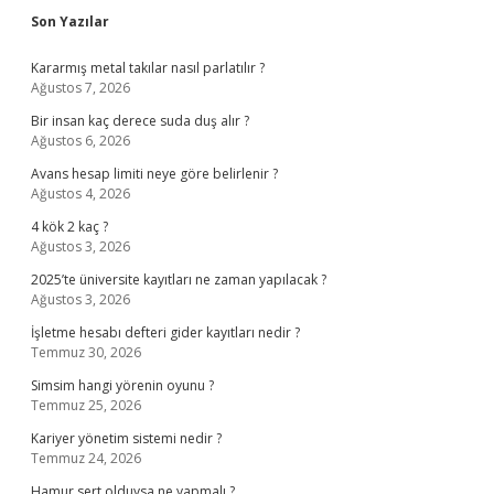
Sidebar
Son Yazılar
Kararmış metal takılar nasıl parlatılır ?
Ağustos 7, 2026
Bir insan kaç derece suda duş alır ?
Ağustos 6, 2026
Avans hesap limiti neye göre belirlenir ?
Ağustos 4, 2026
4 kök 2 kaç ?
Ağustos 3, 2026
2025’te üniversite kayıtları ne zaman yapılacak ?
Ağustos 3, 2026
İşletme hesabı defteri gider kayıtları nedir ?
Temmuz 30, 2026
Simsim hangi yörenin oyunu ?
Temmuz 25, 2026
Kariyer yönetim sistemi nedir ?
Temmuz 24, 2026
Hamur sert olduysa ne yapmalı ?