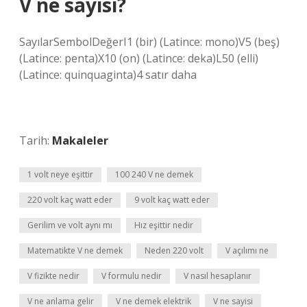
V ne sayisi?
SayılarSembolDeğerI1 (bir) (Latince: mono)V5 (beş)
(Latince: penta)X10 (on) (Latince: deka)L50 (elli)
(Latince: quinquaginta)4 satır daha
Tarih:
Makaleler
1 volt neye eşittir
100 240 V ne demek
220 volt kaç watt eder
9 volt kaç watt eder
Gerilim ve volt aynı mı
Hız eşittir nedir
Matematikte V ne demek
Neden 220 volt
V açılımı ne
V fizikte nedir
V formulu nedir
V nasıl hesaplanır
V ne anlama gelir
V ne demek elektrik
V ne sayisi