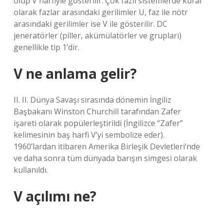
olup V harfiyle gösterilir. Çok fazlı sistemlerde kural
olarak fazlar arasındaki gerilimler U, faz ile nötr
arasındaki gerilimler ise V ile gösterilir. DC
jeneratörler (piller, akümülatörler ve grupları)
genellikle tip 1’dir.
V ne anlama gelir?
II. II. Dünya Savaşı sırasında dönemin İngiliz
Başbakanı Winston Churchill tarafından Zafer
işareti olarak popülerleştirildi (İngilizce “Zafer”
kelimesinin baş harfi V’yi sembolize eder).
1960’lardan itibaren Amerika Birleşik Devletleri’nde
ve daha sonra tüm dünyada barışın simgesi olarak
kullanıldı.
V açılımı ne?