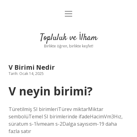
menüyü
Anasayfa
aç
Gizlilik Politikası
Topluluk ve İlham
Yasal Uyarı
Birlikte öğren, birlikte keşfet!
Hakkımızda
V Birimi Nedir
Tarih: Ocak 14, 2025
V neyin birimi?
Türetilmiş SI birimleriTürev miktarMiktar
sembolüTemel SI birimlerinde ifadeHacimVm3Hız,
süratυm s-1İvmeam s-2Dalga sayısıσm-19 daha
fazla satır