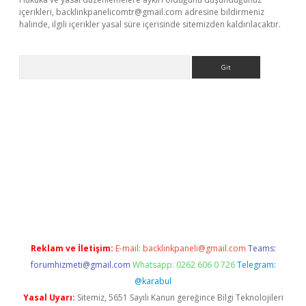
içerikleri,
backlinkpanelicomtr@gmail.com
adresine bildirmeniz
halinde, ilgili içerikler yasal süre içerisinde sitemizden kaldırılacaktır.
Arama
ş
Reklam ve İletişim:
E-mail:
backlinkpaneli@gmail.com
Teams:
forumhizmeti@gmail.com
Whatsapp: 0262 606 0 726
Telegram:
@karabul
Yasal Uyarı:
Sitemiz, 5651 Sayılı Kanun gereğince Bilgi Teknolojileri