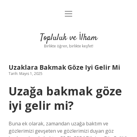
menüyü
Anasayfa
aç
Gizlilik Politikası
Topluluk ve İlham
Yasal Uyarı
Birlikte öğren, birlikte keşfet!
Hakkımızda
Uzaklara Bakmak Göze Iyi Gelir Mi
Tarih: Mayıs 1, 2025
Uzağa bakmak göze
iyi gelir mi?
Buna ek olarak, zamandan uzağa baktım ve
gözlerimizi gevşeten ve gözlerimizi duyan göz