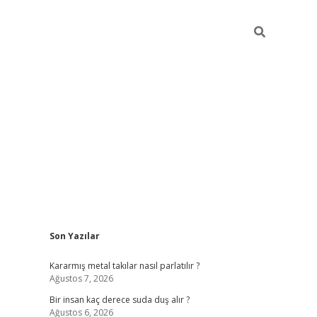
Sidebar
Son Yazılar
pia bella c
Kararmış metal takılar nasıl parlatılır ?
Ağustos 7, 2026
Bir insan kaç derece suda duş alır ?
Ağustos 6, 2026