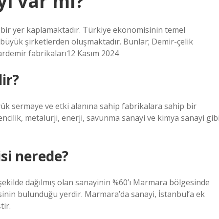
yi var mı?
bir yer kaplamaktadır. Türkiye ekonomisinin temel
ki büyük şirketlerden oluşmaktadır. Bunlar; Demir-çelik
ardemir fabrikaları12 Kasım 2024
ir?
yük sermaye ve etki alanına sahip fabrikalara sahip bir
ncilik, metalurji, enerji, savunma sanayi ve kimya sanayi gib
si nerede?
 şekilde dağılmış olan sanayinin %60’ı Marmara bölgesinde
sinin bulunduğu yerdir. Marmara’da sanayi, İstanbul’a ek
tir.