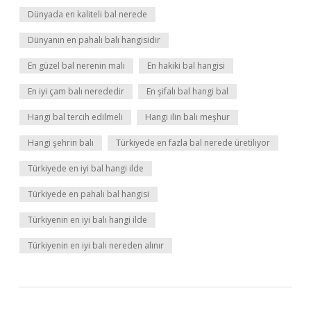
Dünyada en kaliteli bal nerede
Dünyanın en pahalı balı hangisidir
En güzel bal nerenin malı
En hakiki bal hangisi
En iyi çam balı nerededir
En şifalı bal hangi bal
Hangi bal tercih edilmeli
Hangi ilin balı meşhur
Hangi şehrin balı
Türkiyede en fazla bal nerede üretiliyor
Türkiyede en iyi bal hangi ilde
Türkiyede en pahalı bal hangisi
Türkiyenin en iyi balı hangi ilde
Türkiyenin en iyi balı nereden alınır