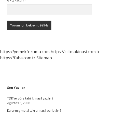
6 + 2 kaçtır?
*
https://yemekforumu.com
https://ciltmakinasi.com.tr
https://faha.com.tr
Sitemap
Sidebar
Son Yazılar
TDK’ye göre tabii ki nasıl yazılır ?
Ağustos 8, 2026
Kararmış metal takılar nasıl parlatılır ?