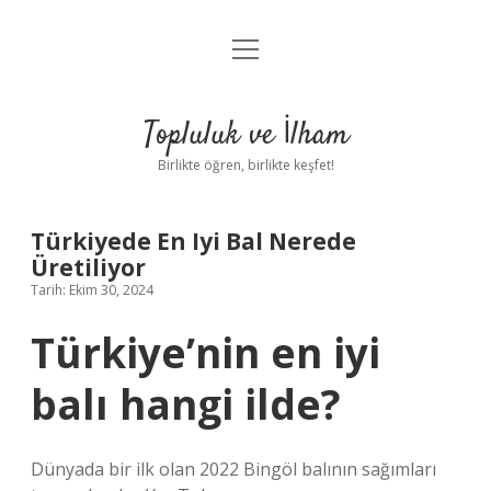
menüyü
Anasayfa
aç
Gizlilik Politikası
Topluluk ve İlham
Yasal Uyarı
Birlikte öğren, birlikte keşfet!
Hakkımızda
Türkiyede En Iyi Bal Nerede
Üretiliyor
Tarih: Ekim 30, 2024
Türkiye’nin en iyi
balı hangi ilde?
Dünyada bir ilk olan 2022 Bingöl balının sağımları