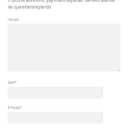
E-posta adresiniz yayınlanmayacak.
Gerekli alanlar
*
ile işaretlenmişlerdir
Yorum
İsim*
E-Posta*