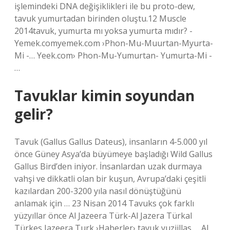
işlemindeki DNA değişiklikleri ile bu proto-dew,
tavuk yumurtadan birinden oluştu.12 Muscle
2014tavuk, yumurta mı yoksa yumurta mıdır? -
Yemek.comyemek.com ›Phon-Mu-Muurtan-Myurta-
Mi -… Yeek.com› Phon-Mu-Yumurtan- Yumurta-Mi -
…
Tavuklar kimin soyundan
gelir?
Tavuk (Gallus Gallus Dateus), insanların 4-5.000 yıl
önce Güney Asya’da büyümeye başladığı Wild Gallus
Gallus Bird’den iniyor. İnsanlardan uzak durmaya
vahşi ve dikkatli olan bir kuşun, Avrupa’daki çeşitli
kazılardan 200-3200 yıla nasıl dönüştüğünü
anlamak için … 23 Nisan 2014 Tavuks çok farklı
yüzyıllar önce Al Jazeera Türk-Al Jazera Türkal
Türkes Jazeera Turk ›Haberler› tavuk yuziillas … Al