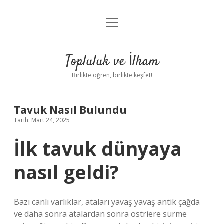
menüyü
Anasayfa
aç
Gizlilik Politikası
Topluluk ve İlham
Yasal Uyarı
Birlikte öğren, birlikte keşfet!
Hakkımızda
Tavuk Nasıl Bulundu
Tarih: Mart 24, 2025
İlk tavuk dünyaya
nasıl geldi?
Bazı canlı varlıklar, ataları yavaş yavaş antik çağda
ve daha sonra atalardan sonra ostriere sürme