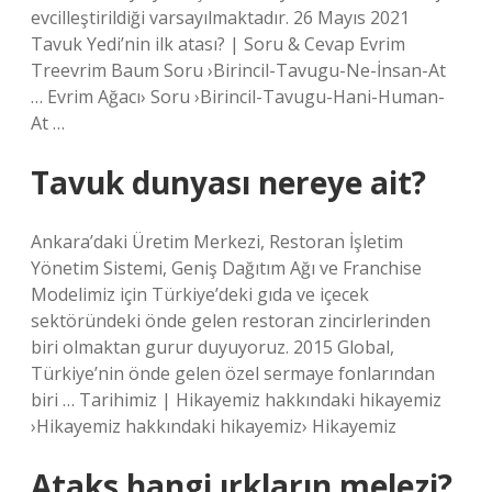
evcilleştirildiği varsayılmaktadır. 26 Mayıs 2021
Tavuk Yedi’nin ilk atası? | Soru & Cevap Evrim
Treevrim Baum Soru ›Birincil-Tavugu-Ne-İnsan-At
… Evrim Ağacı› Soru ›Birincil-Tavugu-Hani-Human-
At …
Tavuk dunyası nereye ait?
Ankara’daki Üretim Merkezi, Restoran İşletim
Yönetim Sistemi, Geniş Dağıtım Ağı ve Franchise
Modelimiz için Türkiye’deki gıda ve içecek
sektöründeki önde gelen restoran zincirlerinden
biri olmaktan gurur duyuyoruz. 2015 Global,
Türkiye’nin önde gelen özel sermaye fonlarından
biri … Tarihimiz | Hikayemiz hakkındaki hikayemiz
›Hikayemiz hakkındaki hikayemiz› Hikayemiz
Ataks hangi ırkların melezi?