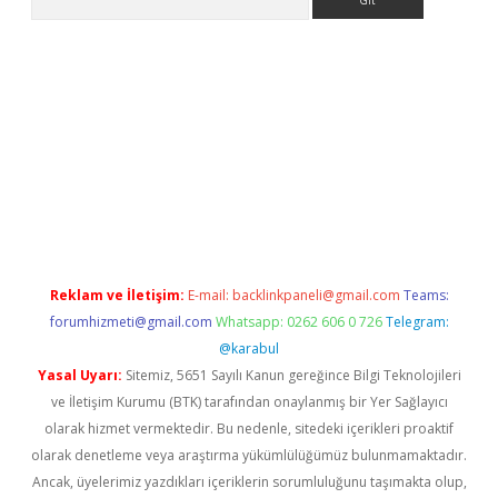
lla casino giriş
Reklam ve İletişim:
E-mail:
backlinkpaneli@gmail.com
Teams:
forumhizmeti@gmail.com
Whatsapp: 0262 606 0 726
Telegram:
@karabul
Yasal Uyarı:
Sitemiz, 5651 Sayılı Kanun gereğince Bilgi Teknolojileri
ve İletişim Kurumu (BTK) tarafından onaylanmış bir Yer Sağlayıcı
olarak hizmet vermektedir. Bu nedenle, sitedeki içerikleri proaktif
olarak denetleme veya araştırma yükümlülüğümüz bulunmamaktadır.
Ancak, üyelerimiz yazdıkları içeriklerin sorumluluğunu taşımakta olup,