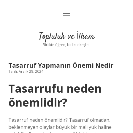
menüyü
Anasayfa
aç
Gizlilik Politikası
Topluluk ve İlham
Yasal Uyarı
Birlikte öğren, birlikte keşfet!
Hakkımızda
Tasarruf Yapmanın Önemi Nedir
Tarih: Aralık 28, 2024
Tasarrufu neden
önemlidir?
Tasarruf neden önemlidir? Tasarruf olmadan,
beklenmeyen olaylar büyük bir mali yük haline