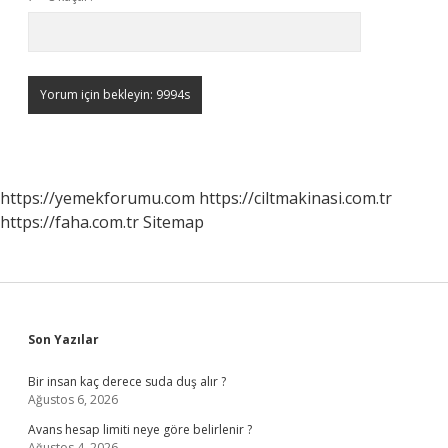
https://yemekforumu.com
https://ciltmakinasi.com.tr
https://faha.com.tr
Sitemap
Sidebar
Son Yazılar
Bir insan kaç derece suda duş alır ?
Ağustos 6, 2026
Avans hesap limiti neye göre belirlenir ?
Ağustos 4, 2026