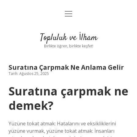
menüyü
Anasayfa
aç
Gizlilik Politikası
Topluluk ve İlham
Yasal Uyarı
Birlikte öğren, birlikte keşfet!
Hakkımızda
Suratına Çarpmak Ne Anlama Gelir
Tarih: Ağustos 25, 2025
Suratına çarpmak ne
demek?
Yüzüne tokat atmak: Hatalarını ve eksikliklerini
yüzüne vurmak, yüzüne tokat atmak: İnsanları