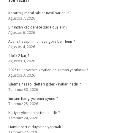
Sidebar
Son Yazılar
Kararmış metal takılar nasıl parlatılır ?
Ağustos 7, 2026
Bir insan kaç derece suda duş alır ?
Ağustos 6, 2026
Avans hesap limiti neye göre belirlenir ?
Ağustos 4, 2026
4 kök 2 kaç ?
Ağustos 3, 2026
2025’te üniversite kayıtları ne zaman yapılacak ?
Ağustos 3, 2026
İşletme hesabı defteri gider kayıtları nedir ?
Temmuz 30, 2026
Simsim hangi yörenin oyunu ?
Temmuz 25, 2026
Kariyer yönetim sistemi nedir ?
Temmuz 24, 2026
Hamur sert olduysa ne yapmalı ?
Temmuz 22, 2026