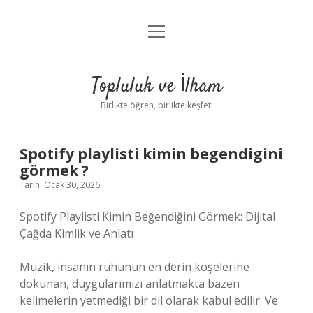
menüyü
Anasayfa
aç
Gizlilik Politikası
Topluluk ve İlham
Yasal Uyarı
Birlikte öğren, birlikte keşfet!
Hakkımızda
Spotify playlisti kimin begendigini
görmek ?
Tarih: Ocak 30, 2026
Spotify Playlisti Kimin Beğendiğini Görmek: Dijital
Çağda Kimlik ve Anlatı
Müzik, insanın ruhunun en derin köşelerine
dokunan, duygularımızı anlatmakta bazen
kelimelerin yetmediği bir dil olarak kabul edilir. Ve