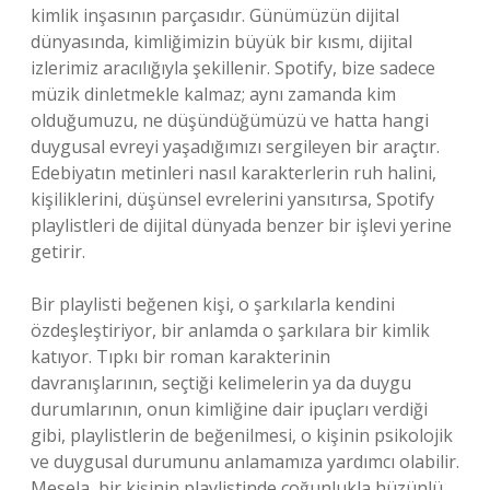
kimlik inşasının parçasıdır. Günümüzün dijital
dünyasında, kimliğimizin büyük bir kısmı, dijital
izlerimiz aracılığıyla şekillenir. Spotify, bize sadece
müzik dinletmekle kalmaz; aynı zamanda kim
olduğumuzu, ne düşündüğümüzü ve hatta hangi
duygusal evreyi yaşadığımızı sergileyen bir araçtır.
Edebiyatın metinleri nasıl karakterlerin ruh halini,
kişiliklerini, düşünsel evrelerini yansıtırsa, Spotify
playlistleri de dijital dünyada benzer bir işlevi yerine
getirir.
Bir playlisti beğenen kişi, o şarkılarla kendini
özdeşleştiriyor, bir anlamda o şarkılara bir kimlik
katıyor. Tıpkı bir roman karakterinin
davranışlarının, seçtiği kelimelerin ya da duygu
durumlarının, onun kimliğine dair ipuçları verdiği
gibi, playlistlerin de beğenilmesi, o kişinin psikolojik
ve duygusal durumunu anlamamıza yardımcı olabilir.
Mesela, bir kişinin playlistinde çoğunlukla hüzünlü