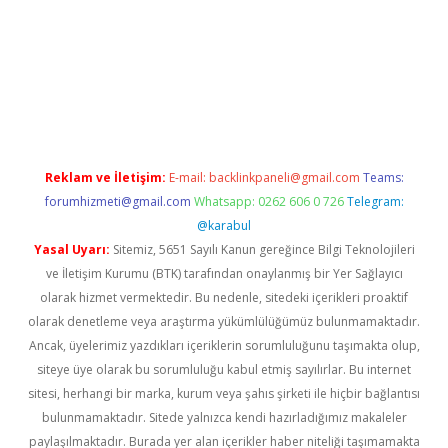
lla casino giriş
Reklam ve İletişim:
E-mail:
backlinkpaneli@gmail.com
Teams:
forumhizmeti@gmail.com
Whatsapp: 0262 606 0 726
Telegram:
@karabul
Yasal Uyarı:
Sitemiz, 5651 Sayılı Kanun gereğince Bilgi Teknolojileri
ve İletişim Kurumu (BTK) tarafından onaylanmış bir Yer Sağlayıcı
olarak hizmet vermektedir. Bu nedenle, sitedeki içerikleri proaktif
olarak denetleme veya araştırma yükümlülüğümüz bulunmamaktadır.
Ancak, üyelerimiz yazdıkları içeriklerin sorumluluğunu taşımakta olup,
siteye üye olarak bu sorumluluğu kabul etmiş sayılırlar. Bu internet
sitesi, herhangi bir marka, kurum veya şahıs şirketi ile hiçbir bağlantısı
bulunmamaktadır. Sitede yalnızca kendi hazırladığımız makaleler
paylaşılmaktadır. Burada yer alan içerikler haber niteliği taşımamakta