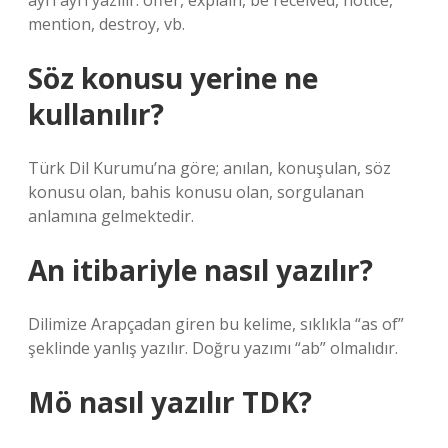
ayrı ayrı yazılır: offer, explain, be received, notice,
mention, destroy, vb.
Söz konusu yerine ne
kullanılır?
Türk Dil Kurumu’na göre; anılan, konuşulan, söz
konusu olan, bahis konusu olan, sorgulanan
anlamına gelmektedir.
An itibariyle nasıl yazılır?
Dilimize Arapçadan giren bu kelime, sıklıkla “as of”
şeklinde yanlış yazılır. Doğru yazımı “ab” olmalıdır.
Mö nasıl yazılır TDK?