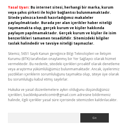
Yasal Uyarı:
Bu internet sitesi, herhangi bir marka, kurum
veya şahıs şirketi ile hiçbir bağlantısı bulunmamaktadır.
Sitede yalnızca kendi hazırladığımız makaleler
paylaşılmaktadır. Burada yer alan içerikler haber niteliği
taşımamakta olup, gerçek kurum ve kişiler hakkında
paylaşım yapılmamaktadır. Gerçek kurum ve kişiler ile isim
benzerlikleri tamamen tesadüfidir. Sitemizdeki bilgiler
taslak halindedir ve tavsiye niteliği taşımazlar.
Sitemiz, 5651 Sayılı Kanun gereğince Bilgi Teknolojileri ve İletişim
Kurumu (BTK) tarafından onaylanmış bir Yer Sağlayıcı olarak hizmet
vermektedir. Bu nedenle, sitedeki içerikleri proaktif olarak denetleme
veya araştırma yükümlülüğümüz bulunmamaktadır. Ancak, üyelerimiz
yazdıkları içeriklerin sorumluluğunu taşımakta olup, siteye üye olarak
bu sorumluluğu kabul etmiş sayılırlar.
Hukuka ve yasal düzenlemelere aykırı olduğunu düşündüğünüz
içerikleri,
backlinkpanelicomtr@gmail.com
adresine bildirmeniz
halinde, ilgili içerikler yasal süre içerisinde sitemizden kaldırılacaktır.
Arama