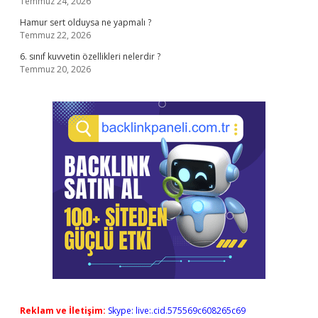
Temmuz 24, 2026
Hamur sert olduysa ne yapmalı ?
Temmuz 22, 2026
6. sınıf kuvvetin özellikleri nelerdir ?
Temmuz 20, 2026
Reklam ve İletişim:
Skype: live:.cid.575569c608265c69