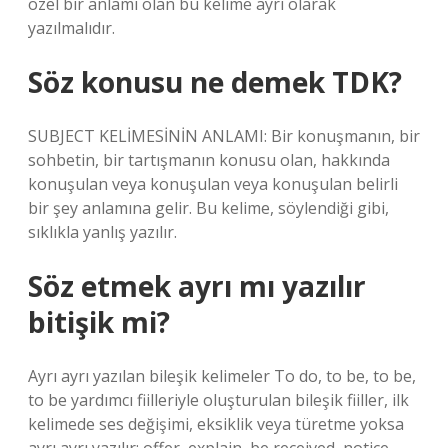
özel bir anlamı olan bu kelime ayrı olarak
yazılmalıdır.
Söz konusu ne demek TDK?
SUBJECT KELİMESİNİN ANLAMI: Bir konuşmanın, bir
sohbetin, bir tartışmanın konusu olan, hakkında
konuşulan veya konuşulan veya konuşulan belirli
bir şey anlamına gelir. Bu kelime, söylendiği gibi,
sıklıkla yanlış yazılır.
Söz etmek ayrı mı yazılır
bitişik mi?
Ayrı ayrı yazılan bileşik kelimeler To do, to be, to be,
to be yardımcı fiilleriyle oluşturulan bileşik fiiller, ilk
kelimede ses değişimi, eksiklik veya türetme yoksa