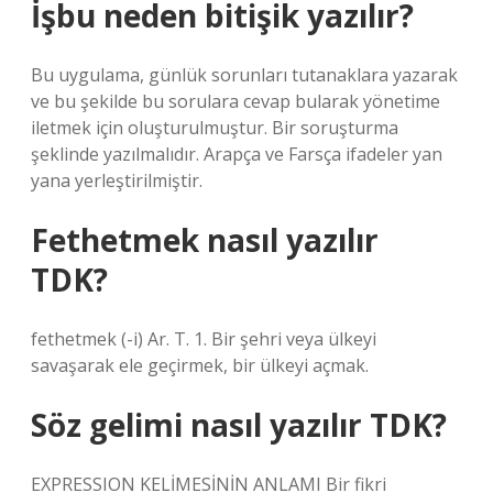
İşbu neden bitişik yazılır?
Bu uygulama, günlük sorunları tutanaklara yazarak
ve bu şekilde bu sorulara cevap bularak yönetime
iletmek için oluşturulmuştur. Bir soruşturma
şeklinde yazılmalıdır. Arapça ve Farsça ifadeler yan
yana yerleştirilmiştir.
Fethetmek nasıl yazılır
TDK?
fethetmek (-i) Ar. T. 1. Bir şehri veya ülkeyi
savaşarak ele geçirmek, bir ülkeyi açmak.
Söz gelimi nasıl yazılır TDK?
EXPRESSION KELİMESİNİN ANLAMI Bir fikri