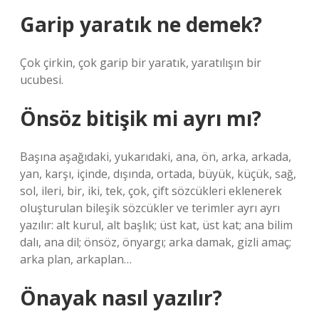
Garip yaratık ne demek?
Çok çirkin, çok garip bir yaratık, yaratılışın bir
ucubesi.
Önsöz bitişik mi ayrı mı?
Başına aşağıdaki, yukarıdaki, ana, ön, arka, arkada,
yan, karşı, içinde, dışında, ortada, büyük, küçük, sağ,
sol, ileri, bir, iki, tek, çok, çift sözcükleri eklenerek
oluşturulan bileşik sözcükler ve terimler ayrı ayrı
yazılır: alt kurul, alt başlık; üst kat, üst kat; ana bilim
dalı, ana dil; önsöz, önyargı; arka damak, gizli amaç;
arka plan, arkaplan…
Önayak nasıl yazılır?