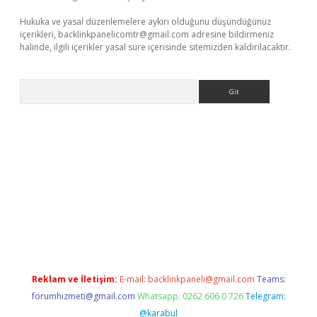
Hukuka ve yasal düzenlemelere aykırı olduğunu düşündüğünüz
içerikleri,
backlinkpanelicomtr@gmail.com
adresine bildirmeniz
halinde, ilgili içerikler yasal süre içerisinde sitemizden kaldırılacaktır.
Arama
a casino giriş
Reklam ve İletişim:
E-mail:
backlinkpaneli@gmail.com
Teams:
forumhizmeti@gmail.com
Whatsapp: 0262 606 0 726
Telegram:
@karabul