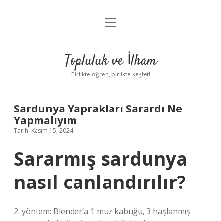
menüyü
Anasayfa
aç
Gizlilik Politikası
Topluluk ve İlham
Yasal Uyarı
Birlikte öğren, birlikte keşfet!
Hakkımızda
Sardunya Yaprakları Sarardı Ne
Yapmalıyım
Tarih: Kasım 15, 2024
Sararmış sardunya
nasıl canlandırılır?
2. yöntem: Blender’a 1 muz kabuğu, 3 haşlanmış