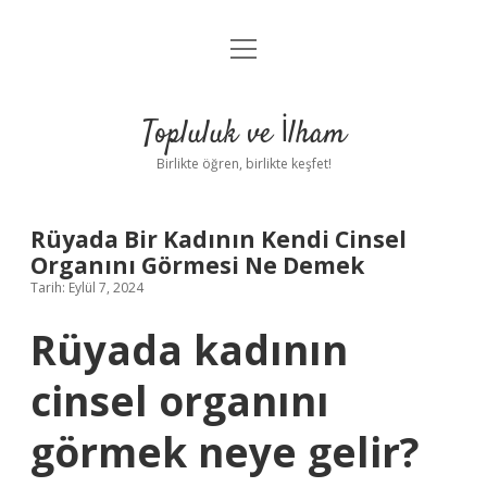
menüyü
Anasayfa
aç
Gizlilik Politikası
Topluluk ve İlham
Yasal Uyarı
Birlikte öğren, birlikte keşfet!
Hakkımızda
Rüyada Bir Kadının Kendi Cinsel
Organını Görmesi Ne Demek
Tarih: Eylül 7, 2024
Rüyada kadının
cinsel organını
görmek neye gelir?