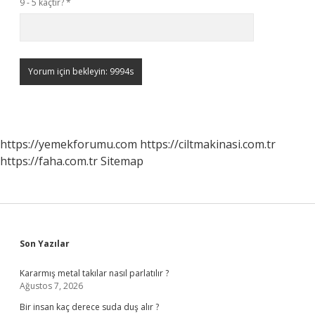
9 - 5 kaçtır?
*
https://yemekforumu.com
https://ciltmakinasi.com.tr
https://faha.com.tr
Sitemap
Sidebar
Son Yazılar
Kararmış metal takılar nasıl parlatılır ?
Ağustos 7, 2026
Bir insan kaç derece suda duş alır ?