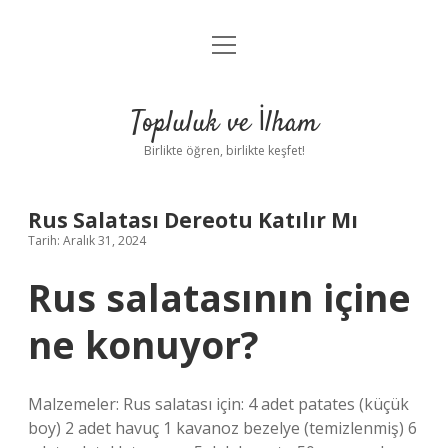
menüyü
Anasayfa
aç
Gizlilik Politikası
Topluluk ve İlham
Yasal Uyarı
Birlikte öğren, birlikte keşfet!
Hakkımızda
Rus Salatası Dereotu Katılır Mı
Tarih: Aralık 31, 2024
Rus salatasının içine
ne konuyor?
Malzemeler: Rus salatası için: 4 adet patates (küçük
boy) 2 adet havuç 1 kavanoz bezelye (temizlenmiş) 6