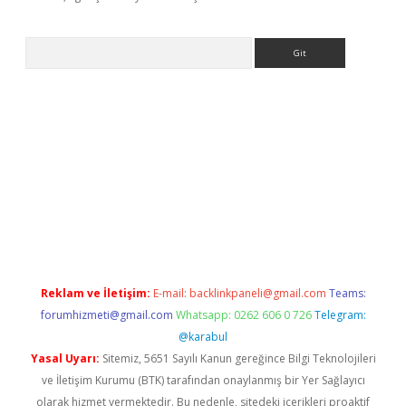
Arama
a casino giriş
Reklam ve İletişim:
E-mail:
backlinkpaneli@gmail.com
Teams:
forumhizmeti@gmail.com
Whatsapp: 0262 606 0 726
Telegram:
@karabul
Yasal Uyarı:
Sitemiz, 5651 Sayılı Kanun gereğince Bilgi Teknolojileri
ve İletişim Kurumu (BTK) tarafından onaylanmış bir Yer Sağlayıcı
olarak hizmet vermektedir. Bu nedenle, sitedeki içerikleri proaktif