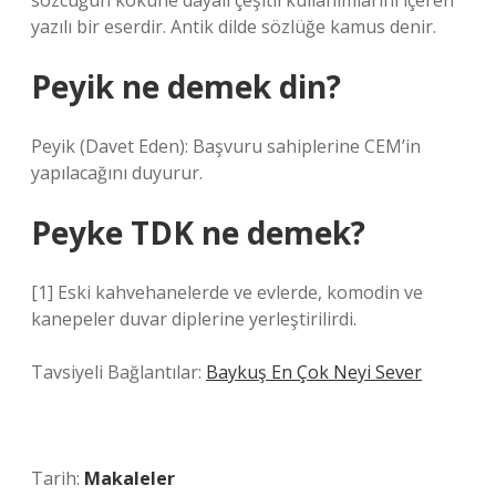
sözcüğün köküne dayalı çeşitli kullanımlarını içeren
yazılı bir eserdir. Antik dilde sözlüğe kamus denir.
Peyik ne demek din?
Peyik (Davet Eden): Başvuru sahiplerine CEM’in
yapılacağını duyurur.
Peyke TDK ne demek?
[1] Eski kahvehanelerde ve evlerde, komodin ve
kanepeler duvar diplerine yerleştirilirdi.
Tavsiyeli Bağlantılar:
Baykuş En Çok Neyi Sever
Tarih:
Makaleler