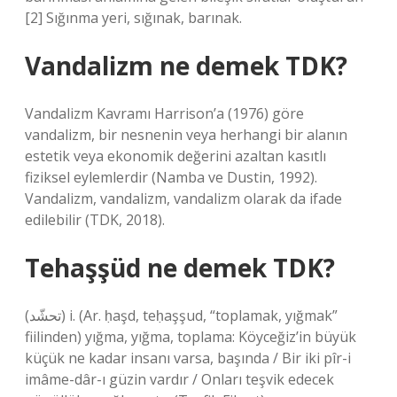
[2] Sığınma yeri, sığınak, barınak.
Vandalizm ne demek TDK?
Vandalizm Kavramı Harrison’a (1976) göre
vandalizm, bir nesnenin veya herhangi bir alanın
estetik veya ekonomik değerini azaltan kasıtlı
fiziksel eylemlerdir (Namba ve Dustin, 1992).
Vandalizm, vandalizm, vandalizm olarak da ifade
edilebilir (TDK, 2018).
Tehaşşüd ne demek TDK?
(ﺗﺤﺸّﺪ) i. (Ar. ḥaşd, teḥaşşud, “toplamak, yığmak”
fiilinden) yığma, yığma, toplama: Köyceğiz’in büyük
küçük ne kadar insanı varsa, başında / Bir iki pîr-i
imâme-dâr-ı güzin vardır / Onları teşvik edecek