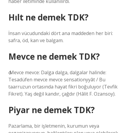
haber iletiminde kullanılırdı.
Hılt ne demek TDK?
İnsan vücudundaki dört ana maddeden her biri:
safra, öd, kan ve balgam.
Mevce ne demek TDK?
ѻ Mevce mevce: Dalga dalga, dalgalar halinde:
Tesadüfen mevce mevce sensationyyât / Bu
taarruzun ortasında hayat fikri boğuluyor (Tevfik
Fikret). Yaş değil kandır, çağdır (Hâlit F. Ozansoy).
Piyar ne demek TDK?
Pazarlama, bir işletmenin, kurumun veya