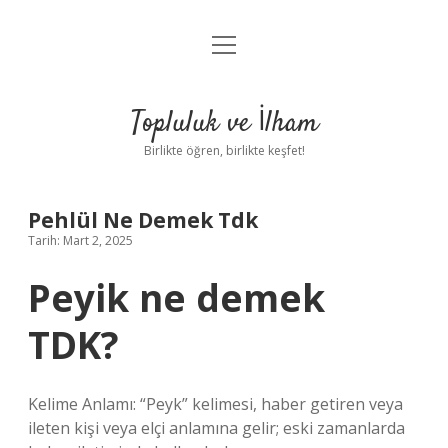
menüyü
Anasayfa
aç
Gizlilik Politikası
Topluluk ve İlham
Yasal Uyarı
Birlikte öğren, birlikte keşfet!
Hakkımızda
Pehlül Ne Demek Tdk
Tarih: Mart 2, 2025
Peyik ne demek
TDK?
Kelime Anlamı: “Peyk” kelimesi, haber getiren veya
ileten kişi veya elçi anlamına gelir; eski zamanlarda