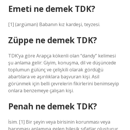
Emeti ne demek TDK?
[1] (argüman) Babanın kız kardeşi, teyzesi.
Züppe ne demek TDK?
TDK’ya göre Arapça kökenli olan “dandy” kelimesi
şu anlama gelir: Giyim, konuşma, dil ve düşüncede
toplumun gülünç ve çelişkili olarak gördüğü
abartılara ve aşırılıklara başvuran kişi. Asil
görünmek için belli çevrelerin fikirlerini benimseyip
onlara benzemeye çalışan kişi.
Penah ne demek TDK?
İsim. [1] Bir şeyin veya birisinin korunması veya
barınması anlamına gelen bileşik sıfatlar oluşturur.