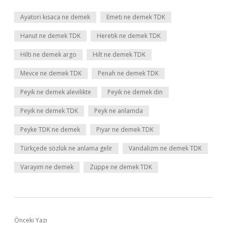
Ayatori kısaca ne demek
Emeti ne demek TDK
Hanut ne demek TDK
Heretik ne demek TDK
Hilti ne demek argo
Hılt ne demek TDK
Mevce ne demek TDK
Penah ne demek TDK
Peyik ne demek alevilikte
Peyik ne demek din
Peyik ne demek TDK
Peyk ne anlamda
Peyke TDK ne demek
Piyar ne demek TDK
Türkçede sözlük ne anlama gelir
Vandalizm ne demek TDK
Varayım ne demek
Züppe ne demek TDK
Önceki Yazı