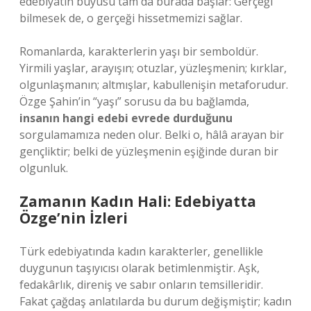
edebiyatın büyüsü tam da burada başlar: Gerçeği
bilmesek de, o gerçeği hissetmemizi sağlar.
Romanlarda, karakterlerin yaşı bir semboldür.
Yirmili yaşlar, arayışın; otuzlar, yüzleşmenin; kırklar,
olgunlaşmanın; altmışlar, kabullenişin metaforudur.
Özge Şahin’in “yaşı” sorusu da bu bağlamda,
insanın hangi edebi evrede durduğunu
sorgulamamıza neden olur. Belki o, hâlâ arayan bir
gençliktir; belki de yüzleşmenin eşiğinde duran bir
olgunluk.
Zamanın Kadın Hali: Edebiyatta
Özge’nin İzleri
Türk edebiyatında kadın karakterler, genellikle
duygunun taşıyıcısı
olarak betimlenmiştir. Aşk,
fedakârlık, direniş ve sabır onların temsilleridir.
Fakat çağdaş anlatılarda bu durum değişmiştir; kadın