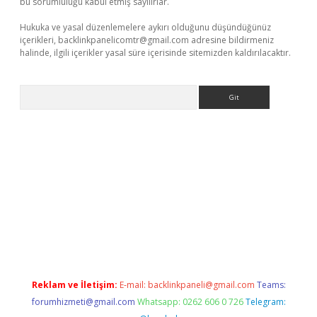
bu sorumluluğu kabul etmiş sayılırlar.
Hukuka ve yasal düzenlemelere aykırı olduğunu düşündüğünüz
içerikleri,
backlinkpanelicomtr@gmail.com
adresine bildirmeniz
halinde, ilgili içerikler yasal süre içerisinde sitemizden kaldırılacaktır.
Arama
casino giriş
Reklam ve İletişim:
E-mail:
backlinkpaneli@gmail.com
Teams:
forumhizmeti@gmail.com
Whatsapp: 0262 606 0 726
Telegram: