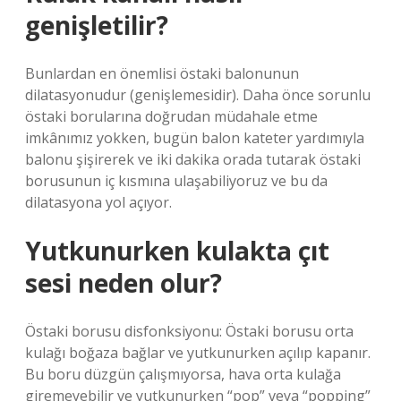
genişletilir?
Bunlardan en önemlisi östaki balonunun
dilatasyonudur (genişlemesidir). Daha önce sorunlu
östaki borularına doğrudan müdahale etme
imkânımız yokken, bugün balon kateter yardımıyla
balonu şişirerek ve iki dakika orada tutarak östaki
borusunun iç kısmına ulaşabiliyoruz ve bu da
dilatasyona yol açıyor.
Yutkunurken kulakta çıt
sesi neden olur?
Östaki borusu disfonksiyonu: Östaki borusu orta
kulağı boğaza bağlar ve yutkunurken açılıp kapanır.
Bu boru düzgün çalışmıyorsa, hava orta kulağa
giremeyebilir ve yutkunurken “pop” veya “popping”