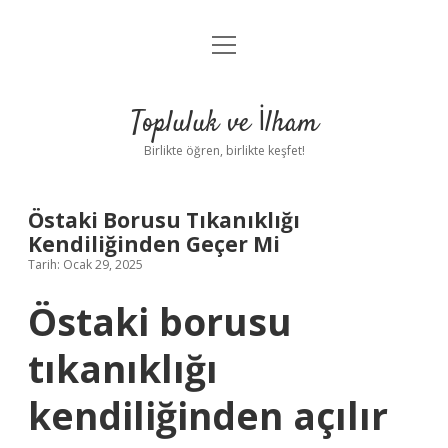
menüyü
Anasayfa
aç
Gizlilik Politikası
Topluluk ve İlham
Yasal Uyarı
Birlikte öğren, birlikte keşfet!
Hakkımızda
Östaki Borusu Tıkanıklığı
Kendiliğinden Geçer Mi
Tarih: Ocak 29, 2025
Östaki borusu
tıkanıklığı
kendiliğinden açılır