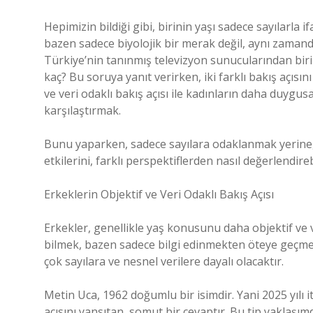
Hepimizin bildiği gibi, birinin yaşı sadece sayılarla i
bazen sadece biyolojik bir merak değil, aynı zamanda
Türkiye’nin tanınmış televizyon sunucularından biri
kaç? Bu soruya yanıt verirken, iki farklı bakış açıs
ve veri odaklı bakış açısı ile kadınların daha duygus
karşılaştırmak.
Bunu yaparken, sadece sayılara odaklanmak yerine,
etkilerini, farklı perspektiflerden nasıl değerlendir
Erkeklerin Objektif ve Veri Odaklı Bakış Açısı
Erkekler, genellikle yaş konusunu daha objektif ve veri
bilmek, bazen sadece bilgi edinmekten öteye geçmez
çok sayılara ve nesnel verilere dayalı olacaktır.
Metin Uca, 1962 doğumlu bir isimdir. Yani 2025 yılı it
açısını yansıtan, somut bir cevaptır. Bu tip yaklaşım