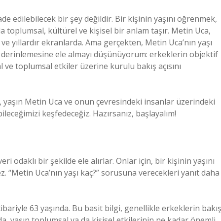
fade edilebilecek bir şey değildir. Bir kişinin yaşını öğrenmek,
 toplumsal, kültürel ve kişisel bir anlam taşır. Metin Uca,
 ve yıllardır ekranlarda. Ama gerçekten, Metin Uca’nın yaşı
ını derinlemesine ele almayı düşünüyorum: erkeklerin objektif
al ve toplumsal etkiler üzerine kurulu bakış açısını
 yaşın Metin Uca ve onun çevresindeki insanlar üzerindeki
ebileceğimizi keşfedeceğiz. Hazırsanız, başlayalım!
 odaklı bir şekilde ele alırlar. Onlar için, bir kişinin yaşını
. “Metin Uca’nın yaşı kaç?” sorusuna verecekleri yanıt daha
ibariyle 63 yaşında. Bu basit bilgi, genellikle erkeklerin bakı
da, yaşın toplumsal ya da kişisel etkilerinin ne kadar önemli