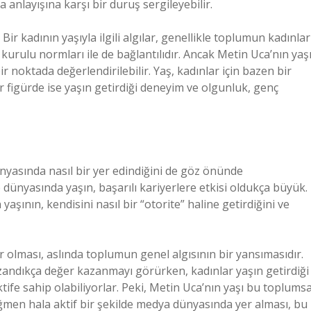
nlayışına karşı bir duruş sergileyebilir.
 Bir kadının yaşıyla ilgili algılar, genellikle toplumun kadınlar
e kurulu normları ile de bağlantılıdır. Ancak Metin Uca’nın yaşı
 noktada değerlendirilebilir. Yaş, kadınlar için bazen bir
 figürde ise yaşın getirdiği deneyim ve olgunluk, genç
ünyasında nasıl bir yer edindiğini de göz önünde
ünyasında yaşın, başarılı kariyerlere etkisi oldukça büyük.
aşının, kendisini nasıl bir “otorite” haline getirdiğini ve
or olması, aslında toplumun genel algısının bir yansımasıdır.
zandıkça değer kazanmayı görürken, kadınlar yaşın getirdiği
ife sahip olabiliyorlar. Peki, Metin Uca’nın yaşı bu toplumsa
ağmen hala aktif bir şekilde medya dünyasında yer alması, bu