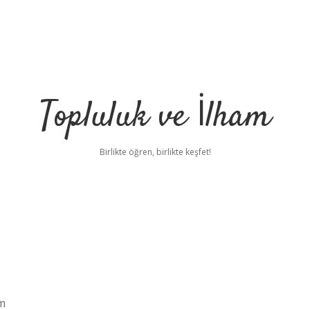
Topluluk ve İlham
Birlikte öğren, birlikte keşfet!
im