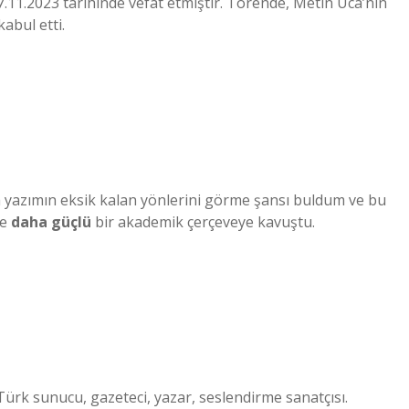
11.2023 tarihinde vefat etmiştir. Törende, Metin Uca’nın
abul etti.
mda yazımın eksik kalan yönlerini görme şansı buldum ve bu
e
daha güçlü
bir akademik çerçeveye kavuştu.
 Türk sunucu, gazeteci, yazar, seslendirme sanatçısı.