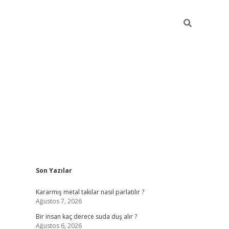
Sidebar
Son Yazılar
pia bella ca
Kararmış metal takılar nasıl parlatılır ?
Ağustos 7, 2026
Bir insan kaç derece suda duş alır ?
Ağustos 6, 2026