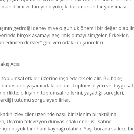
zaman dilimi ve bireyin biyolojik durumunun bir yansıması
ının getirdiği deneyim ve olgunluk önemli bir değer olabilir
yerinde birçok aşamayı geçirmiş olmayı simgeler. Erkekler,
an edinilen dersler” gibi veri odaklı düşünceleri
akış Açısı
toplumsal etkiler üzerine inşa ederek ele alır. Bu bakış
şın bir insanın yaşamındaki anlamı, toplumsal yeri ve duygusal
a birlikte, o kişinin toplumsal rollerini, yaşadığı süreçleri,
terdiği tutumu sorgulayabilirler.
dın izleyiciler üzerinde nasıl bir izlenim bıraktığına
n, Uca’nın televizyon dünyasındaki enerjisi, sahne
r için büyük bir ilham kaynağı olabilir. Yaş, burada sadece bir