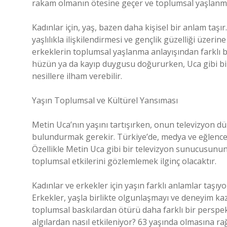
rakam olmanın ötesine geçer ve toplumsal yaşlanma a
Kadınlar için, yaş, bazen daha kişisel bir anlam taşır.
yaşlılıkla ilişkilendirmesi ve gençlik güzelliği üzerin
erkeklerin toplumsal yaşlanma anlayışından farklı bir
hüzün ya da kayıp duygusu doğururken, Uca gibi bir
nesillere ilham verebilir.
Yaşın Toplumsal ve Kültürel Yansıması
Metin Uca’nın yaşını tartışırken, onun televizyon d
bulundurmak gerekir. Türkiye’de, medya ve eğlence d
Özellikle Metin Uca gibi bir televizyon sunucusunun y
toplumsal etkilerini gözlemlemek ilginç olacaktır.
Kadınlar ve erkekler için yaşın farklı anlamlar taşıy
Erkekler, yaşla birlikte olgunlaşmayı ve deneyim ka
toplumsal baskılardan ötürü daha farklı bir perspekt
algılardan nasıl etkileniyor? 63 yaşında olmasına r