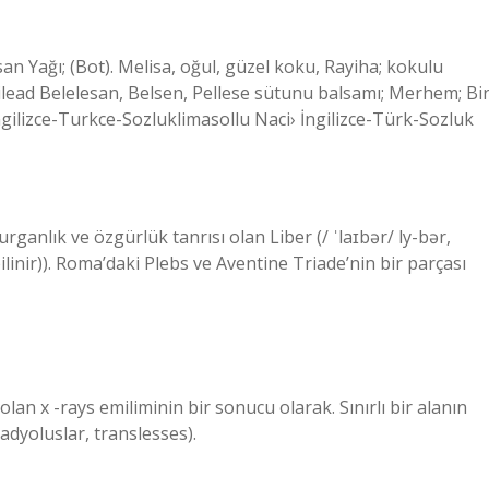
esan Yağı; (Bot). Melisa, oğul, güzel koku, Rayiha; kokulu
Gilead Belelesan, Belsen, Pellese sütunu balsamı; Merhem; Bi
ngilizce-Turkce-Sozluklimasollu Naci› İngilizce-Türk-Sozluk
rganlık ve özgürlük tanrısı olan Liber (/ ˈlaɪbər/ ly-bər,
bilinir)). Roma’daki Plebs ve Aventine Triade’nin bir parçası
an x -rays emiliminin bir sonucu olarak. Sınırlı bir alanın
adyoluslar, translesses).