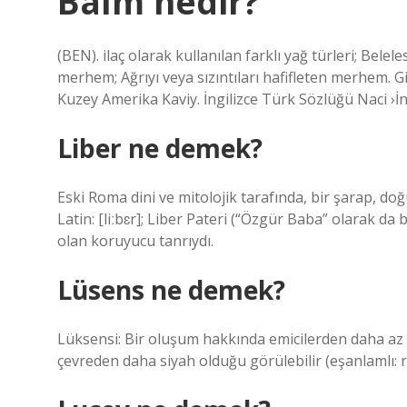
Balm nedir?
(BEN). ilaç olarak kullanılan farklı yağ türleri; Belel
merhem; Ağrıyı veya sızıntıları hafifleten merhem. 
Kuzey Amerika Kaviy. İngilizce Türk Sözlüğü Naci ›İ
Liber ne demek?
Eski Roma dini ve mitolojik tarafında, bir şarap, doğu
Latin: [liːbɛr]; Liber Pateri (“Özgür Baba” olarak da 
olan koruyucu tanrıydı.
Lüsens ne demek?
Lüksensi: Bir oluşum hakkında emicilerden daha az ol
çevreden daha siyah olduğu görülebilir (eşanlamlı: r