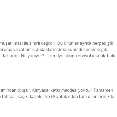
atılması ile sınırlı değildir. Bu ürünler ayrıca herpes gibi
 koruma ve çatlamış dudakların dokusunu düzenleme gibi
e dudaklardır. Ne yapıyor? -Trendyol blogtrendyol ›dudak-balm
ımından oluşur. Kimyasal katkı maddesi yoktur. Tamamen
e tahtası, kaşık, kaseler vb.) Kontak eden tüm ürünlerinizde