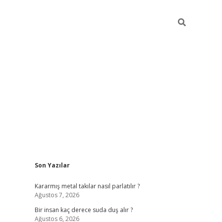
Sidebar
Son Yazılar
pia bella casino giriş
Kararmış metal takılar nasıl parlatılır ?
Ağustos 7, 2026
Bir insan kaç derece suda duş alır ?
Ağustos 6, 2026