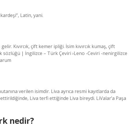
ardeşi”, Latin, yani.
lir. Kıvırcık, çift kemer ipliği. İsim kıvırcık kumaş, çift
özlüğü | İngilizce – Türk Çeviri ›Leno -Ceviri -nenirgilizce
-Warum
utanına verilen isimdir. Liva ayrıca resmi kayıtlarda da
ttirildiğinde, Liva terfi ettiğinde Liva bireydi. LiValar’a Paşa
rk nedir?