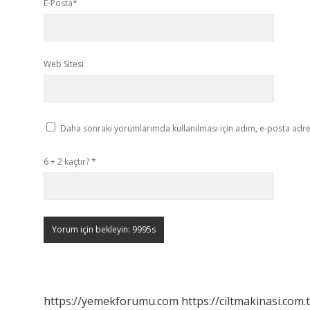
E-Posta*
Web Sitesi
Daha sonraki yorumlarımda kullanılması için adım, e-posta adres
6 + 2 kaçtır?
*
https://yemekforumu.com
https://ciltmakinasi.com.t