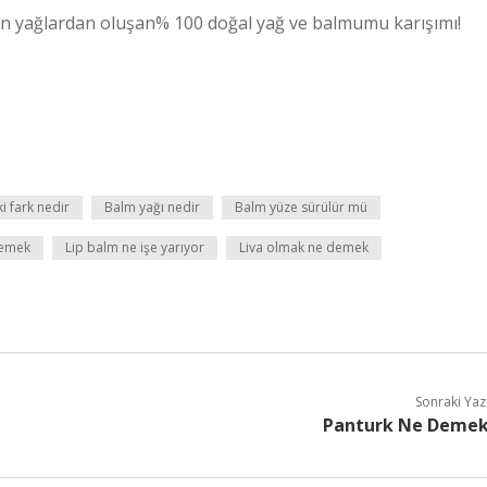
iren yağlardan oluşan% 100 doğal yağ ve balmumu karışımı!
i fark nedir
Balm yağı nedir
Balm yüze sürülür mü
demek
Lip balm ne işe yarıyor
Liva olmak ne demek
Sonraki Yaz
Panturk Ne Deme