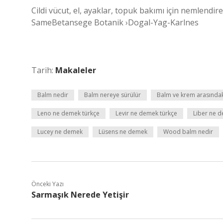
Cildi vücut, el, ayaklar, topuk bakımı için nemlend
SameBetansege Botanik ›Dogal-Yag-Karlnes
Tarih:
Makaleler
Balm nedir
Balm nereye sürülür
Balm ve krem arasındak
Leno ne demek türkçe
Levir ne demek türkçe
Liber ne 
Lucey ne demek
Lüsens ne demek
Wood balm nedir
Önceki Yazı
Sarmaşık Nerede Yetişir