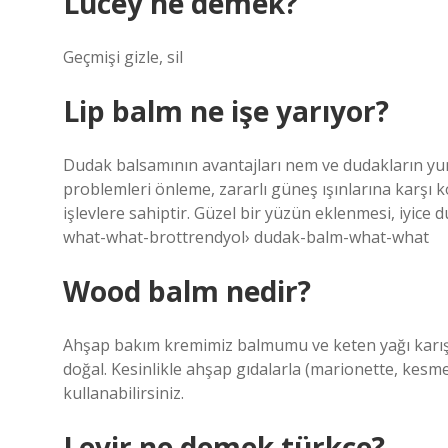
Lucey ne demek?
Geçmişi gizle, sil
Lip balm ne işe yarıyor?
Dudak balsamının avantajları nem ve dudakların yumuş
problemleri önleme, zararlı güneş ışınlarına karşı
işlevlere sahiptir. Güzel bir yüzün eklenmesi, iyic
what-what-brottrendyol› dudak-balm-what-what
Wood balm nedir?
Ahşap bakım kremimiz balmumu ve keten yağı karış
doğal. Kesinlikle ahşap gıdalarla (marionette, kesm
kullanabilirsiniz.
Levir ne demek türkçe?