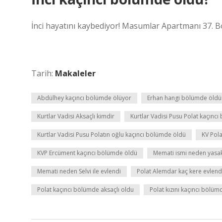
İnci hayatını kaybediyor! Masumlar Apartmanı 37. B
Tarih:
Makaleler
Abdülhey kaçıncı bölümde ölüyor
Erhan hangi bölümde öldü
Kurtlar Vadisi Aksaçlı kimdir
Kurtlar Vadisi Pusu Polat kaçın
Kurtlar Vadisi Pusu Polatın oğlu kaçıncı bölümde öldü
KV Pol
KVP Ercüment kaçıncı bölümde öldü
Memati ismi neden yasa
Memati neden Selvi ile evlendi
Polat Alemdar kaç kere evlend
Polat kaçıncı bölümde aksaçlı oldu
Polat kızını kaçıncı bölüm