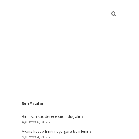
Sidebar
Son Yazılar
pia bella
Bir insan kaç derece suda duş alır ?
Ağustos 6, 2026
Avans hesap limiti neye göre belirlenir ?
Ağustos 4, 2026