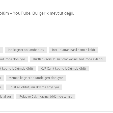
ölüm – YouTube. Bu içerik mevcut değil.
İnci kaçıncı bölümde öldü
İnci Polattan nasıl hamile kaldı
cı bölümde dönüyor
Kurtlar Vadisi Pusu Polat kaçıncı bölümde evlendi
at kaçıncı bölümde öldü
KVP Cahit kaçıncı bölümde öldü
k
Memati kaçıncı bölümde geri dönüyor
i
Polat Ali olduğunu ilk kime söylüyor
de alıyor
Polat ve Çakır kaçıncı bölümde tanıştı