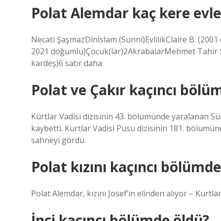
Polat Alemdar kaç kere evle
Necati ŞaşmazDinİslam (Sünni)EvlilikClaire B. (20
2021 doğumlu)Çocuk(lar)2AkrabalarMehmet Tahir Ş
kardeş)6 satır daha
Polat ve Çakır kaçıncı bölüm
Kurtlar Vadisi dizisinin 43. bölümünde yaralanan Sü
kaybetti. Kurtlar Vadisi Pusu dizisinin 181. bölümün
sahneyi gördü.
Polat kızını kaçıncı bölümde
Polat Alemdar, kızını Josef’in elinden alıyor – Kurt
İnci kaçıncı bölümde öldü?