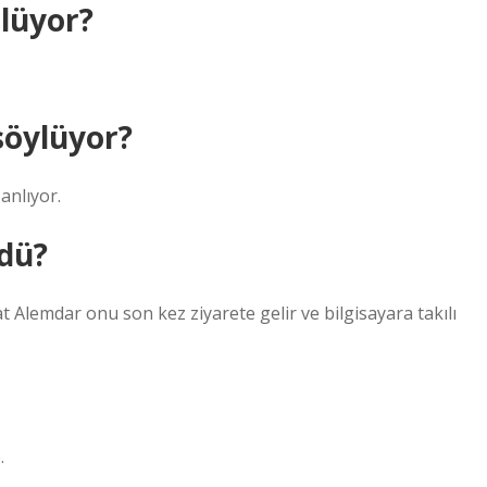
lüyor?
söylüyor?
anlıyor.
ldü?
t Alemdar onu son kez ziyarete gelir ve bilgisayara takılı
.