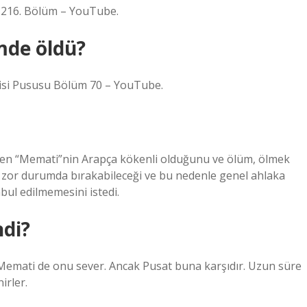
u 216. Bölüm – YouTube.
mde öldü?
disi Pususu Bölüm 70 – YouTube.
rden “Memati”nin Arapça kökenli olduğunu ve ölüm, ölmek
arı zor durumda bırakabileceği ve bu nedenle genel ahlaka
bul edilmemesini istedi.
ndi?
 Memati de onu sever. Ancak Pusat buna karşıdır. Uzun süre
irler.