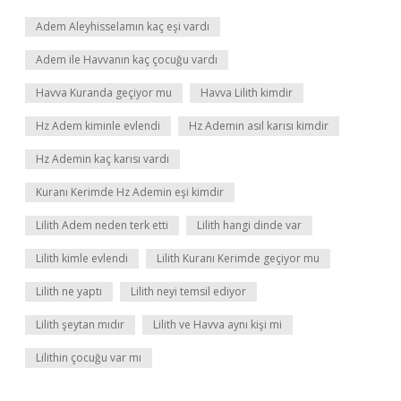
Adem Aleyhisselamın kaç eşi vardı
Adem ile Havvanın kaç çocuğu vardı
Havva Kuranda geçiyor mu
Havva Lilith kimdir
Hz Adem kiminle evlendi
Hz Ademin asıl karısı kimdir
Hz Ademin kaç karısı vardı
Kuranı Kerimde Hz Ademin eşi kimdir
Lilith Adem neden terk etti
Lilith hangi dinde var
Lilith kimle evlendi
Lilith Kuranı Kerimde geçiyor mu
Lilith ne yaptı
Lilith neyi temsil ediyor
Lilith şeytan mıdır
Lilith ve Havva aynı kişi mi
Lilithin çocuğu var mı