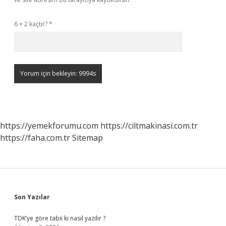
6 + 2 kaçtır?
*
https://yemekforumu.com
https://ciltmakinasi.com.tr
https://faha.com.tr
Sitemap
Sidebar
Son Yazılar
TDK’ye göre tabii ki nasıl yazılır ?