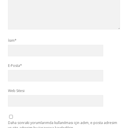
İsim*
E-Posta*
Web Sitesi
Daha sonraki yorumlarımda kullanılması için adım, e-posta adresim
ve site adresim bu tarayıcıya kaydedilsin.