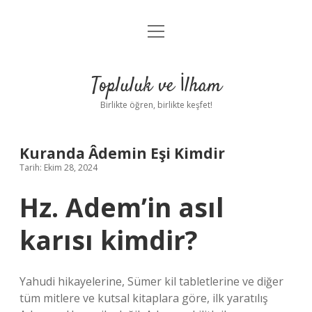
menüyü
Anasayfa
aç
Gizlilik Politikası
Topluluk ve İlham
Yasal Uyarı
Birlikte öğren, birlikte keşfet!
Hakkımızda
Kuranda Âdemin Eşi Kimdir
Tarih: Ekim 28, 2024
Hz. Adem’in asıl
karısı kimdir?
Yahudi hikayelerine, Sümer kil tabletlerine ve diğer
tüm mitlere ve kutsal kitaplara göre, ilk yaratılış