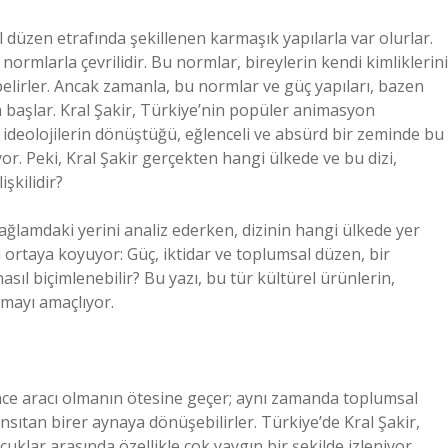
l düzen etrafında şekillenen karmaşık yapılarla var olurlar.
 normlarla çevrilidir. Bu normlar, bireylerin kendi kimliklerini
 belirler. Ancak zamanla, bu normlar ve güç yapıları, bazen
başlar. Kral Şakir, Türkiye’nin popüler animasyon
e ideolojilerin dönüştüğü, eğlenceli ve absürd bir zeminde bu
r. Peki, Kral Şakir gerçekten hangi ülkede ve bu dizi,
işkilidir?
 bağlamdaki yerini analiz ederken, dizinin hangi ülkede yer
 ortaya koyuyor: Güç, iktidar ve toplumsal düzen, bir
sıl biçimlenebilir? Bu yazı, bu tür kültürel ürünlerin,
amayı amaçlıyor.
ence aracı olmanın ötesine geçer; aynı zamanda toplumsal
yansıtan birer aynaya dönüşebilirler. Türkiye’de Kral Şakir,
uklar arasında özellikle çok yaygın bir şekilde izleniyor.