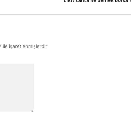
Likit tahta ne demek borsa 
*
ile işaretlenmişlerdir