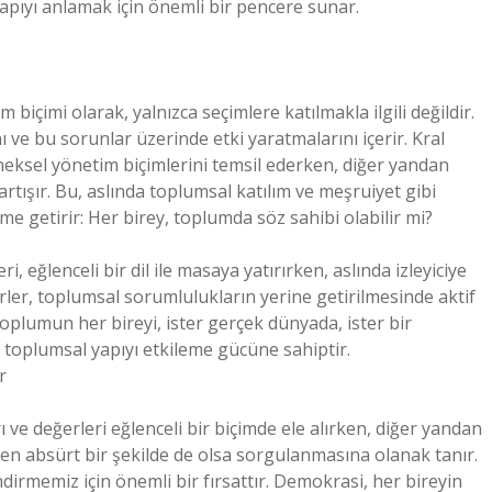
 yapıyı anlamak için önemli bir pencere sunar.
içimi olarak, yalnızca seçimlere katılmakla ilgili değildir.
 ve bu sorunlar üzerinde etki yaratmalarını içerir. Kral
leneksel yönetim biçimlerini temsil ederken, diğer yandan
tartışır. Bu, aslında toplumsal katılım ve meşruiyet gibi
e getirir: Her birey, toplumda söz sahibi olabilir mi?
ri, eğlenceli bir dil ile masaya yatırırken, aslında izleyiciye
erler, toplumsal sorumlulukların yerine getirilmesinde aktif
 Toplumun her bireyi, ister gerçek dünyada, ister bir
e toplumsal yapıyı etkileme gücüne sahiptir.
r
 ve değerleri eğlenceli bir biçimde ele alırken, diğer yandan
zen absürt bir şekilde de olsa sorgulanmasına olanak tanır.
irmemiz için önemli bir fırsattır. Demokrasi, her bireyin