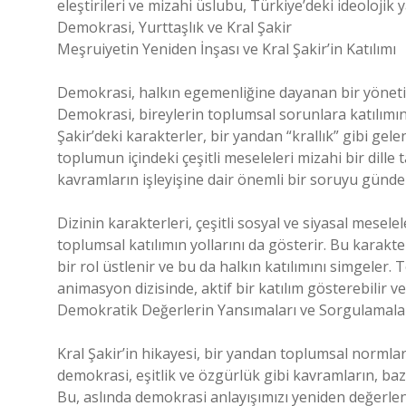
eleştirileri ve mizahi üslubu, Türkiye’deki ideolojik
Demokrasi, Yurttaşlık ve Kral Şakir
Meşruiyetin Yeniden İnşası ve Kral Şakir’in Katılımı
Demokrasi, halkın egemenliğine dayanan bir yönetim b
Demokrasi, bireylerin toplumsal sorunlara katılımını
Şakir’deki karakterler, bir yandan “krallık” gibi ge
toplumun içindeki çeşitli meseleleri mizahi bir dille 
kavramların işleyişine dair önemli bir soruyu gündem
Dizinin karakterleri, çeşitli sosyal ve siyasal meselele
toplumsal katılımın yollarını da gösterir. Bu karakt
bir rol üstlenir ve bu da halkın katılımını simgeler.
animasyon dizisinde, aktif bir katılım gösterebilir v
Demokratik Değerlerin Yansımaları ve Sorgulamala
Kral Şakir’in hikayesi, bir yandan toplumsal normları
demokrasi, eşitlik ve özgürlük gibi kavramların, ba
Bu, aslında demokrasi anlayışımızı yeniden değerlend