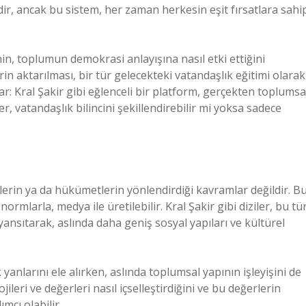
ir, ancak bu sistem, her zaman herkesin eşit fırsatlara sahi
in, toplumun demokrasi anlayışına nasıl etki ettiğini
n aktarılması, bir tür gelecekteki vatandaşlık eğitimi olarak
ar: Kral Şakir gibi eğlenceli bir platform, gerçekten toplumsa
r, vatandaşlık bilincini şekillendirebilir mi yoksa sadece
rlerin ya da hükümetlerin yönlendirdiği kavramlar değildir. B
rmlarla, medya ile üretilebilir. Kral Şakir gibi diziler, bu tü
e yansıtarak, aslında daha geniş sosyal yapıları ve kültürel
yanlarını ele alırken, aslında toplumsal yapının işleyişini de
jileri ve değerleri nasıl içselleştirdiğini ve bu değerlerin
mcı olabilir.