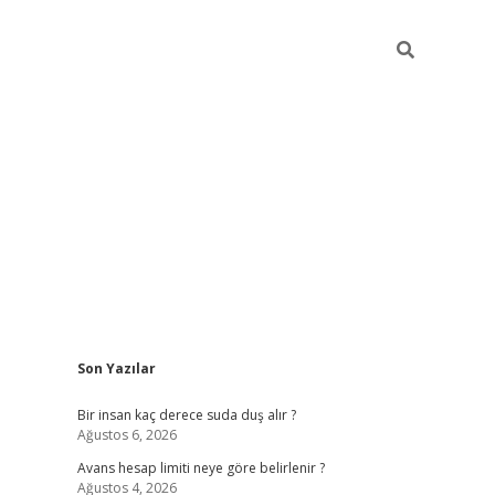
Sidebar
Son Yazılar
pia bella casino giriş
Bir insan kaç derece suda duş alır ?
Ağustos 6, 2026
Avans hesap limiti neye göre belirlenir ?
Ağustos 4, 2026