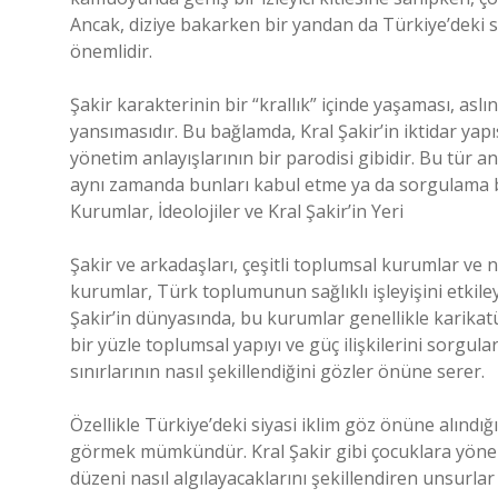
Ancak, diziye bakarken bir yandan da Türkiye’deki s
önemlidir.
Şakir karakterinin bir “krallık” içinde yaşaması, asl
yansımasıdır. Bu bağlamda, Kral Şakir’in iktidar yapı
yönetim anlayışlarının bir parodisi gibidir. Bu tür anl
aynı zamanda bunları kabul etme ya da sorgulama biç
Kurumlar, İdeolojiler ve Kral Şakir’in Yeri
Şakir ve arkadaşları, çeşitli toplumsal kurumlar ve
kurumlar, Türk toplumunun sağlıklı işleyişini etkileyen
Şakir’in dünyasında, bu kurumlar genellikle karikatüri
bir yüzle toplumsal yapıyı ve güç ilişkilerini sorgul
sınırlarının nasıl şekillendiğini gözler önüne serer.
Özellikle Türkiye’deki siyasi iklim göz önüne alındığ
görmek mümkündür. Kral Şakir gibi çocuklara yönelik
düzeni nasıl algılayacaklarını şekillendiren unsurlar