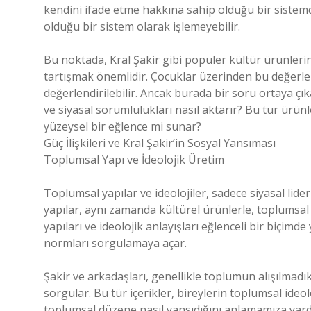
kendini ifade etme hakkına sahip olduğu bir sistemd
olduğu bir sistem olarak işlemeyebilir.
Bu noktada, Kral Şakir gibi popüler kültür ürünlerin
tartışmak önemlidir. Çocuklar üzerinden bu değerleri
değerlendirilebilir. Ancak burada bir soru ortaya çık
ve siyasal sorumlulukları nasıl aktarır? Bu tür ürünle
yüzeysel bir eğlence mi sunar?
Güç İlişkileri ve Kral Şakir’in Sosyal Yansıması
Toplumsal Yapı ve İdeolojik Üretim
Toplumsal yapılar ve ideolojiler, sadece siyasal lide
yapılar, aynı zamanda kültürel ürünlerle, toplumsal no
yapıları ve ideolojik anlayışları eğlenceli bir biçimd
normları sorgulamaya açar.
Şakir ve arkadaşları, genellikle toplumun alışılmadık 
sorgular. Bu tür içerikler, bireylerin toplumsal ideolo
toplumsal düzene nasıl yansıdığını anlamamıza yardı