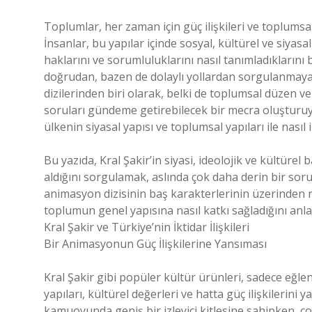
Toplumlar, her zaman için güç ilişkileri ve toplumsa
İnsanlar, bu yapılar içinde sosyal, kültürel ve siyasal
haklarını ve sorumluluklarını nasıl tanımladıklarını
doğrudan, bazen de dolaylı yollardan sorgulanmaya 
dizilerinden biri olarak, belki de toplumsal düzen v
soruları gündeme getirebilecek bir mecra oluşturuyo
ülkenin siyasal yapısı ve toplumsal yapıları ile nasıl il
Bu yazıda, Kral Şakir’in siyasi, ideolojik ve kültürel
aldığını sorgulamak, aslında çok daha derin bir soru
animasyon dizisinin baş karakterlerinin üzerinden na
toplumun genel yapısına nasıl katkı sağladığını anl
Kral Şakir ve Türkiye’nin İktidar İlişkileri
Bir Animasyonun Güç İlişkilerine Yansıması
Kral Şakir gibi popüler kültür ürünleri, sadece eğl
yapıları, kültürel değerleri ve hatta güç ilişkilerini 
kamuoyunda geniş bir izleyici kitlesine sahipken, çoc