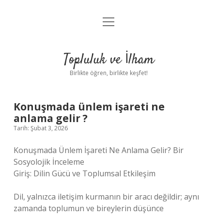
menüyü
Anasayfa
aç
Gizlilik Politikası
Topluluk ve İlham
Yasal Uyarı
Birlikte öğren, birlikte keşfet!
Hakkımızda
Konuşmada ünlem işareti ne
anlama gelir ?
Tarih: Şubat 3, 2026
Konuşmada Ünlem İşareti Ne Anlama Gelir? Bir
Sosyolojik İnceleme
Giriş: Dilin Gücü ve Toplumsal Etkileşim
Dil, yalnızca iletişim kurmanın bir aracı değildir; aynı
zamanda toplumun ve bireylerin düşünce