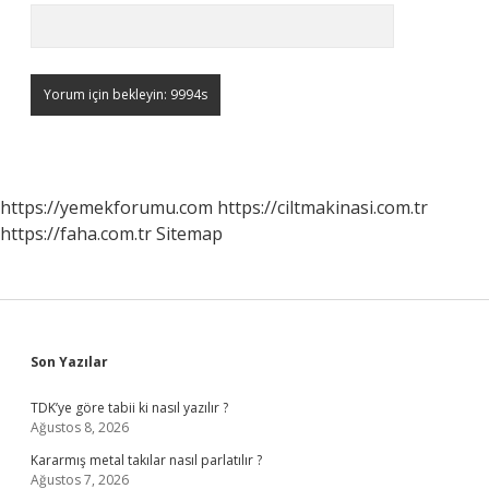
https://yemekforumu.com
https://ciltmakinasi.com.tr
https://faha.com.tr
Sitemap
Sidebar
Son Yazılar
TDK’ye göre tabii ki nasıl yazılır ?
Ağustos 8, 2026
Kararmış metal takılar nasıl parlatılır ?
Ağustos 7, 2026