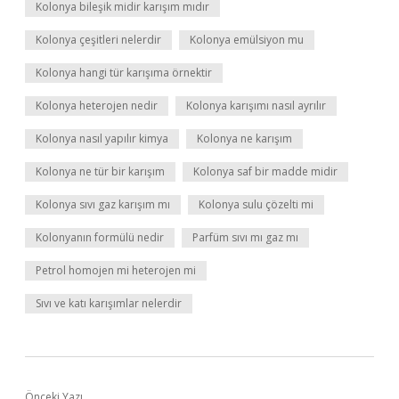
Kolonya bileşik midir karışım mıdır
Kolonya çeşitleri nelerdir
Kolonya emülsiyon mu
Kolonya hangi tür karışıma örnektir
Kolonya heterojen nedir
Kolonya karışımı nasıl ayrılır
Kolonya nasıl yapılır kimya
Kolonya ne karışım
Kolonya ne tür bir karışım
Kolonya saf bir madde midir
Kolonya sıvı gaz karışım mı
Kolonya sulu çözelti mi
Kolonyanın formülü nedir
Parfüm sıvı mı gaz mı
Petrol homojen mi heterojen mi
Sıvı ve katı karışımlar nelerdir
Önceki Yazı