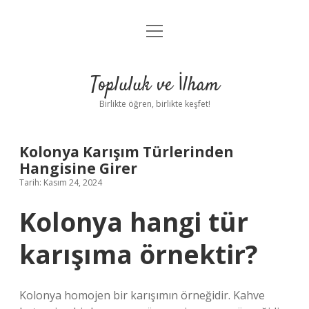
menüyü
Anasayfa
aç
Gizlilik Politikası
Topluluk ve İlham
Yasal Uyarı
Birlikte öğren, birlikte keşfet!
Hakkımızda
Kolonya Karışım Türlerinden
Hangisine Girer
Tarih: Kasım 24, 2024
Kolonya hangi tür
karışıma örnektir?
Kolonya homojen bir karışımın örneğidir. Kahve